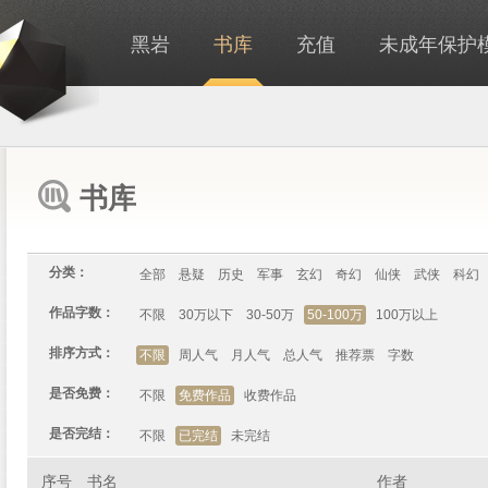
黑岩
书库
充值
未成年保护
书库
分类：
全部
悬疑
历史
军事
玄幻
奇幻
仙侠
武侠
科幻
作品字数：
不限
30万以下
30-50万
50-100万
100万以上
排序方式：
不限
周人气
月人气
总人气
推荐票
字数
是否免费：
不限
免费作品
收费作品
是否完结：
不限
已完结
未完结
序号
书名
作者