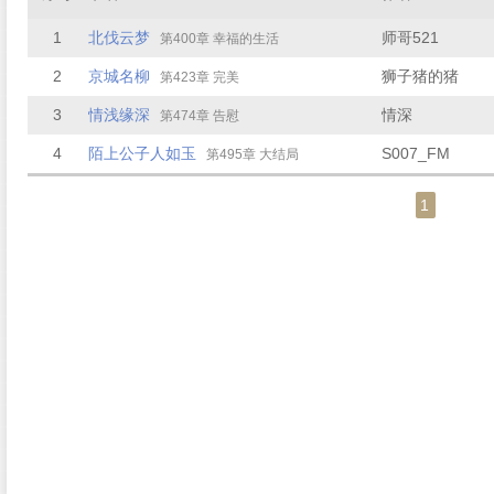
1
北伐云梦
师哥521
第400章 幸福的生活
2
京城名柳
狮子猪的猪
第423章 完美
3
情浅缘深
情深
第474章 告慰
4
陌上公子人如玉
S007_FM
第495章 大结局
1