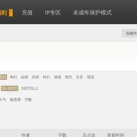
充值
IP专区
未成年保护模式
创建作
玄幻
奇幻
仙侠
武侠
科幻
游戏
现代
古言
现实
50-100万
100万以上
人气
推荐票
字数
作者
字数
总点击
更新时间