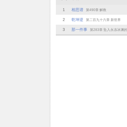
1
相思谱
第490章 解救
2
乾坤逆
第二百九十六章 新世界
3
那一件事
第283章 坠入永冻冰渊