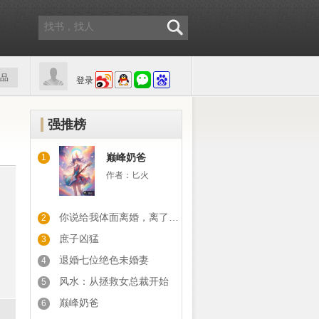
品
登录
强推榜
巅峰奶爸
1
作者：
匕火
你说给我体面离婚，离了你又后悔
2
庶子凶猛
3
退婚七位绝色未婚妻
4
风水：从拯救女总裁开始
5
巅峰奶爸
6