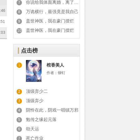
你说给我体面离婚，离了你又后悔
7
:46
万诡横行，最强竟是我自己
8
盖世神医，我在豪门摆烂
9
:51
盖世神医，我在豪门摆烂
10
:03
点击榜
棺香美人
1
作者：
铆钉
顶级弃少二
2
顶级弃少
3
阴怜在此，阴戏一唱镇万邪
4
勉传之缘起元落
5
劫天运
6
死亡作业
7