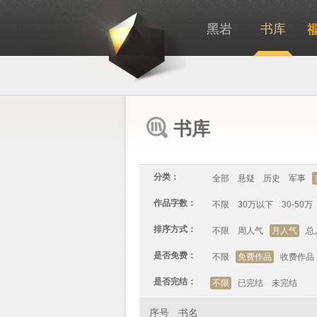
黑岩
书库
书库
分类：
全部
悬疑
历史
军事
作品字数：
不限
30万以下
30-50万
排序方式：
不限
周人气
月人气
总
是否免费：
不限
免费作品
收费作品
是否完结：
不限
已完结
未完结
序号
书名