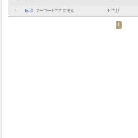
1
琼华
王芷麒
第一百一十五章 新纪元
1