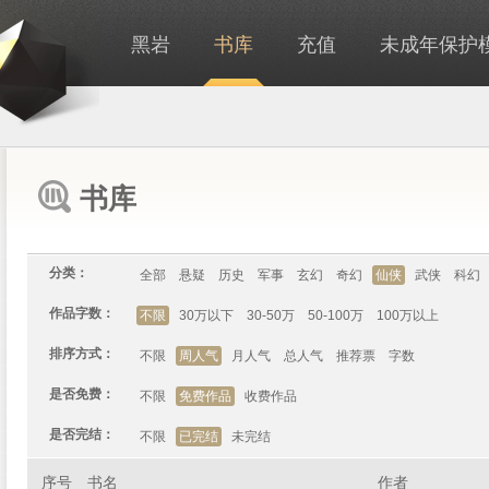
黑岩
书库
充值
未成年保护
书库
分类：
全部
悬疑
历史
军事
玄幻
奇幻
仙侠
武侠
科幻
作品字数：
不限
30万以下
30-50万
50-100万
100万以上
排序方式：
不限
周人气
月人气
总人气
推荐票
字数
是否免费：
不限
免费作品
收费作品
是否完结：
不限
已完结
未完结
序号
书名
作者