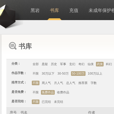
黑岩
书库
充值
未成年保护
书库
分类：
全部
悬疑
历史
军事
玄幻
奇幻
仙侠
武侠
科幻
作品字数：
不限
30万以下
30-50万
50-100万
100万以上
排序方式：
不限
周人气
月人气
总人气
推荐票
字数
是否免费：
不限
免费作品
收费作品
是否完结：
不限
已完结
未完结
序号
书名
作者