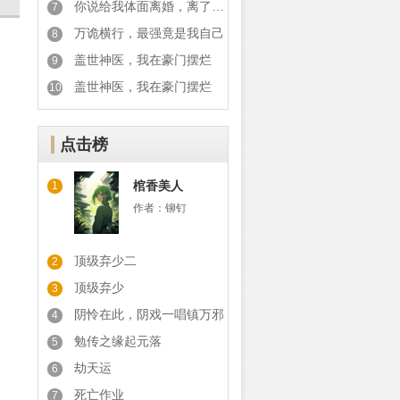
你说给我体面离婚，离了你又后悔
7
万诡横行，最强竟是我自己
8
盖世神医，我在豪门摆烂
9
盖世神医，我在豪门摆烂
10
点击榜
棺香美人
1
作者：
铆钉
顶级弃少二
2
顶级弃少
3
阴怜在此，阴戏一唱镇万邪
4
勉传之缘起元落
5
劫天运
6
死亡作业
7