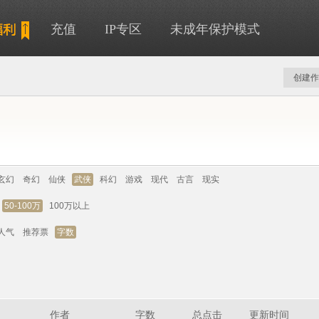
充值
IP专区
未成年保护模式
创建作
玄幻
奇幻
仙侠
武侠
科幻
游戏
现代
古言
现实
50-100万
100万以上
人气
推荐票
字数
作者
字数
总点击
更新时间