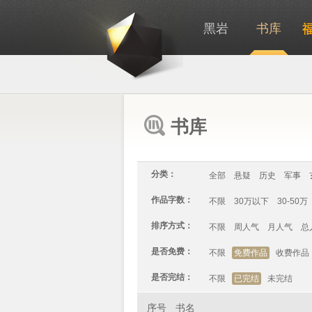
黑岩
书库
书库
分类：
全部
悬疑
历史
军事
作品字数：
不限
30万以下
30-50万
排序方式：
不限
周人气
月人气
总
是否免费：
不限
免费作品
收费作品
是否完结：
不限
已完结
未完结
序号
书名