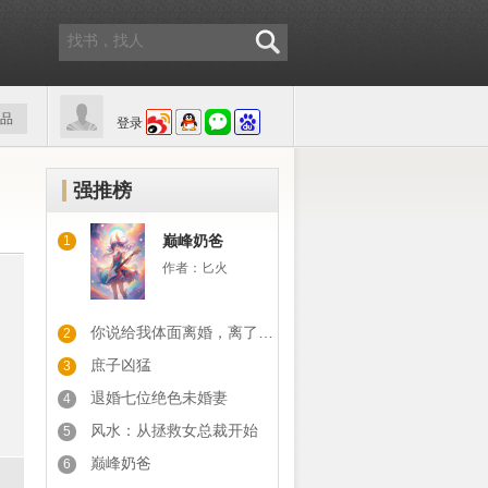
品
登录
强推榜
巅峰奶爸
1
作者：
匕火
你说给我体面离婚，离了你又后悔
2
庶子凶猛
3
退婚七位绝色未婚妻
4
风水：从拯救女总裁开始
5
巅峰奶爸
6