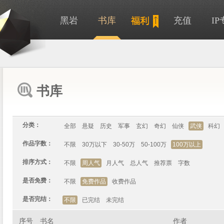
黑岩
书库
充值
I
书库
分类：
全部
悬疑
历史
军事
玄幻
奇幻
仙侠
武侠
科幻
作品字数：
不限
30万以下
30-50万
50-100万
100万以上
排序方式：
不限
周人气
月人气
总人气
推荐票
字数
是否免费：
不限
免费作品
收费作品
是否完结：
不限
已完结
未完结
序号
书名
作者