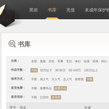
黑岩
书库
充值
未成年保护
书库
分类：
全部
悬疑
历史
军事
玄幻
奇幻
仙侠
武侠
科幻
作品字数：
不限
30万以下
30-50万
50-100万
100万以上
排序方式：
不限
周人气
月人气
总人气
推荐票
字数
是否免费：
不限
免费作品
收费作品
是否完结：
不限
已完结
未完结
序号
书名
作者