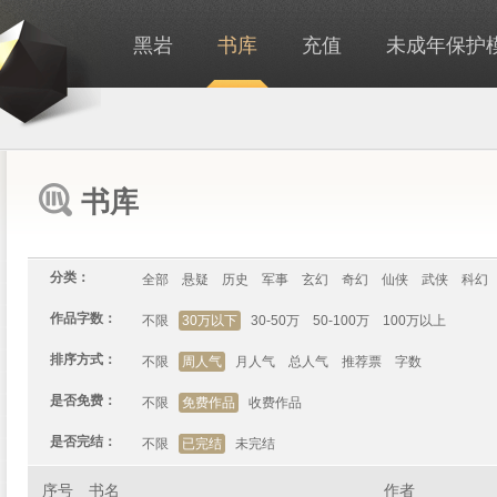
黑岩
书库
充值
未成年保护
书库
分类：
全部
悬疑
历史
军事
玄幻
奇幻
仙侠
武侠
科幻
作品字数：
不限
30万以下
30-50万
50-100万
100万以上
排序方式：
不限
周人气
月人气
总人气
推荐票
字数
是否免费：
不限
免费作品
收费作品
是否完结：
不限
已完结
未完结
序号
书名
作者