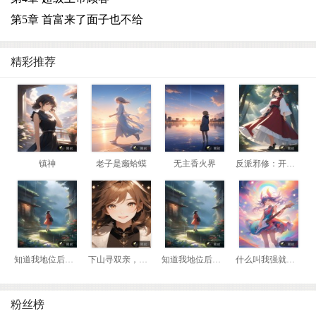
第5章 首富来了面子也不给
精彩推荐
镇神
老子是癞蛤蟆
无主香火界
反派邪修：开局我是瘸腿老头
知道我地位后，前妻悔哭了
下山寻双亲，我靠相术断生死！
知道我地位后，前妻悔哭了
什么叫我强就该死？那我换到妖兽阵营！
粉丝榜