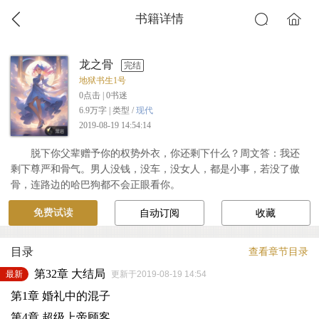
书籍详情
龙之骨
完结
地狱书生1号
0
点击 |
0
书迷
6.9万字 | 类型 /
现代
2019-08-19 14:54:14
脱下你父辈赠予你的权势外衣，你还剩下什么？周文答：我还
剩下尊严和骨气。男人没钱，没车，没女人，都是小事，若没了傲
骨，连路边的哈巴狗都不会正眼看你。
免费试读
自动订阅
收藏
目录
查看章节目录
第32章 大结局
最新
更新于2019-08-19 14:54
第1章 婚礼中的混子
第4章 超级上帝顾客