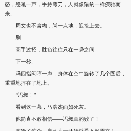
怒，怒吼一声，手持弯刀，人就像猎豹一样疾驰而
来。
周文也不含糊，脚一点地，迎接上去。
刷——
高手过招，胜负往往只在一瞬之间。
下一秒。
冯四指闷哼一声，身体在空中旋转了几个圈后，
重重地摔在了地上。
“冯叔！”
看到这一幕，马浩杰面如死灰。
他简直不敢相信——冯叔真的败了！