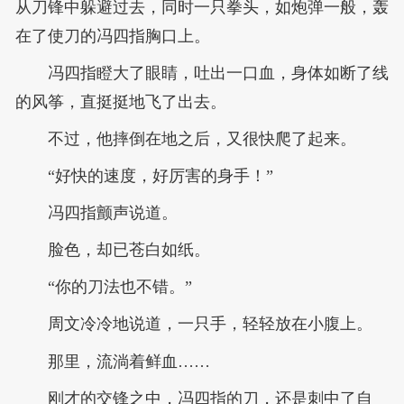
从刀锋中躲避过去，同时一只拳头，如炮弹一般，轰
在了使刀的冯四指胸口上。
冯四指瞪大了眼睛，吐出一口血，身体如断了线
的风筝，直挺挺地飞了出去。
不过，他摔倒在地之后，又很快爬了起来。
“好快的速度，好厉害的身手！”
冯四指颤声说道。
脸色，却已苍白如纸。
“你的刀法也不错。”
周文冷冷地说道，一只手，轻轻放在小腹上。
那里，流淌着鲜血……
刚才的交锋之中，冯四指的刀，还是刺中了自