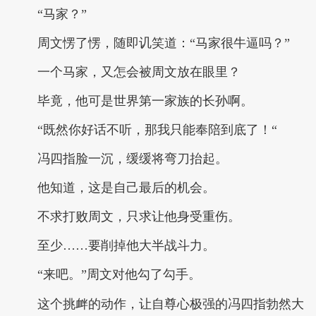
“马家？”
周文愣了愣，随即讥笑道：“马家很牛逼吗？”
一个马家，又怎会被周文放在眼里？
毕竟，他可是世界第一家族的长孙啊。
“既然你好话不听，那我只能奉陪到底了！“
冯四指脸一沉，缓缓将弯刀抬起。
他知道，这是自己最后的机会。
不求打败周文，只求让他身受重伤。
至少……要削掉他大半战斗力。
“来吧。”周文对他勾了勾手。
这个挑衅的动作，让自尊心极强的冯四指勃然大