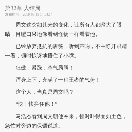
第32章 大结局
发布时间：
2019-08-19 14:54:14
周文这突如其来的变化，让所有人都瞪大了眼
睛，目瞪口呆地像看到怪物一样看着他。
已经放弃抵抗的唐薇，听到声响，不由睁开眼睛
一看，顿时惊讶地捂住了小嘴。
狂傲，暴躁，杀气腾腾！
浑身上下，充满了一种王者的气势！
这个人，当真是周文吗？
“快！快拦住他！”
马浩杰看到周文朝他冲来，顿时吓得面如土色，
急忙对旁边的保镖说道。