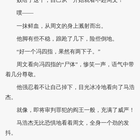
败给了这个，自己从一开始就看不起周文！
噗——
一抹鲜血，从周文的身上溅射而出。
他脚有些不稳，踉跄了几下，险些倒地。
“好一个冯四指，果然有两下子。”
周文看向冯四指的“尸体”，惨笑一声，语气中带
着几分尊敬。
他强忍着不让自己掉下，目光冰冷地看向了马浩
杰。
就像，即将审判罪犯的阎王一般，充满了威严！
马浩杰无比恐惧地看着周文，全身一个劲的发
抖。