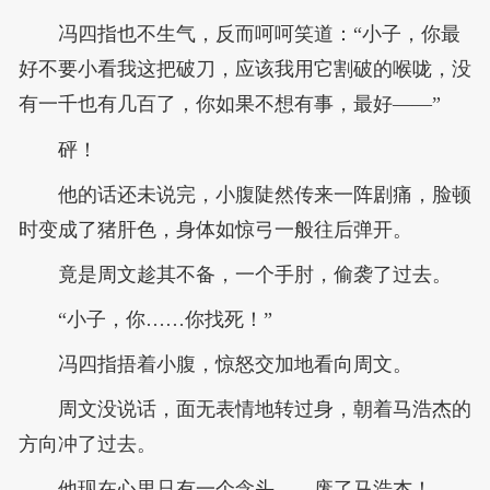
冯四指也不生气，反而呵呵笑道：“小子，你最
好不要小看我这把破刀，应该我用它割破的喉咙，没
有一千也有几百了，你如果不想有事，最好——”
砰！
他的话还未说完，小腹陡然传来一阵剧痛，脸顿
时变成了猪肝色，身体如惊弓一般往后弹开。
竟是周文趁其不备，一个手肘，偷袭了过去。
“小子，你……你找死！”
冯四指捂着小腹，惊怒交加地看向周文。
周文没说话，面无表情地转过身，朝着马浩杰的
方向冲了过去。
他现在心里只有一个念头——废了马浩杰！