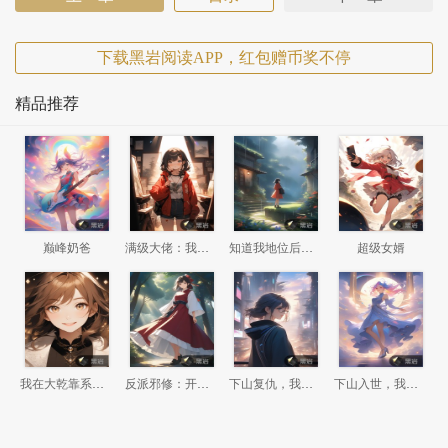
下载黑岩阅读APP，红包赠币奖不停
精品推荐
巅峰奶爸
满级大佬：我竟然回了新手村
知道我地位后，前妻悔哭了
超级女婿
我在大乾靠系统偷偷无敌
反派邪修：开局我是瘸腿老头
下山复仇，我是世间最后的龙王
下山入世，我的手段能通神