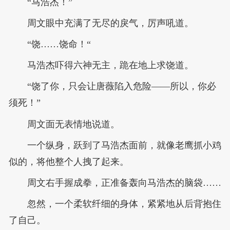
“马浩杰！”
周文眼中充满了无尽的戾气，厉声吼道。
“饶……饶命！“
马浩杰吓得六神无主，跪在地上求饶道。
“饶了你，只会让唐薇陷入危险——所以，你必
须死！”
周文面无表情地说道。
一个纵身，跃到了马浩杰面前，就像老鹰抓小鸡
似的，将他整个人拽了起来。
周文右手握成拳，正准备轰向马浩杰的脑袋……
忽然，一个柔软纤细的身体，紧紧地从后背抱住
了自己。