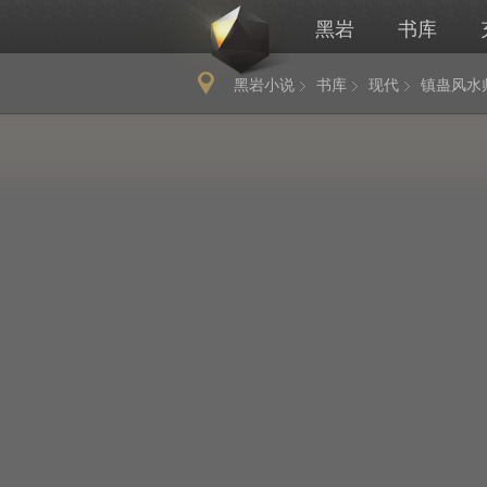
黑岩
书库
黑岩小说
书库
现代
镇蛊风水