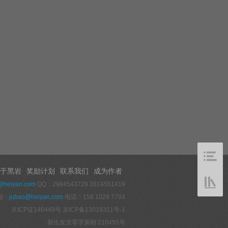
于黑岩
奖励计划
联系我们
成为作者
@heiyan.com
QQ：2984543729 2814551419
报：
jubao@heiyan.com
电话：158 1029 7793
京ICP证140449号
京ICP备13019311号-1
新出发京零字第朝 210455号