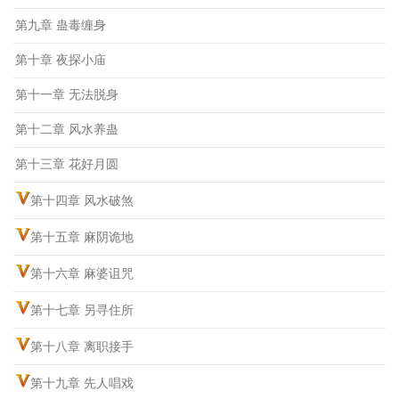
第九章 蛊毒缠身
第十章 夜探小庙
第十一章 无法脱身
第十二章 风水养蛊
第十三章 花好月圆
第十四章 风水破煞
第十五章 麻阴诡地
第十六章 麻婆诅咒
第十七章 另寻住所
第十八章 离职接手
第十九章 先人唱戏