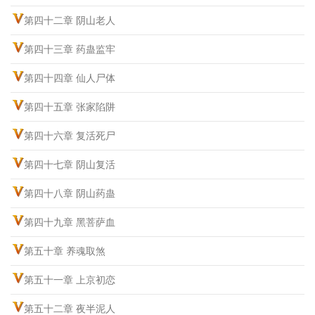
第四十二章 阴山老人
第四十三章 药蛊监牢
第四十四章 仙人尸体
第四十五章 张家陷阱
第四十六章 复活死尸
第四十七章 阴山复活
第四十八章 阴山药蛊
第四十九章 黑菩萨血
第五十章 养魂取煞
第五十一章 上京初恋
第五十二章 夜半泥人