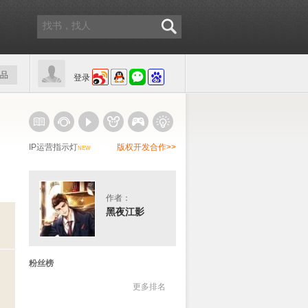
品
登录
IP运营指示灯
版权开发合作>>
NEW
作者：
黑夜江影
粉丝榜
更多排名