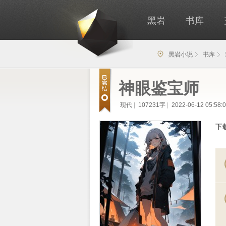
黑岩
书库
黑岩小说
书库
神眼鉴宝师
现代
|
107231字
|
2022-06-12 05:58:
下