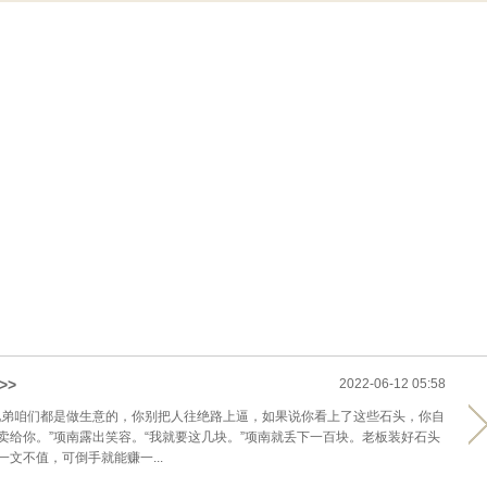
>>
2022-06-12 05:58
兄弟咱们都是做生意的，你别把人往绝路上逼，如果说你看上了这些石头，你自
卖给你。”项南露出笑容。“我就要这几块。”项南就丢下一百块。老板装好石头
文不值，可倒手就能赚一...