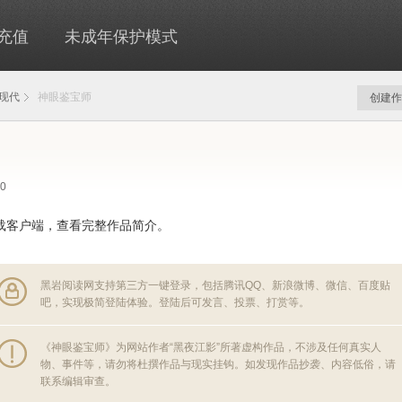
充值
未成年保护模式
现代
神眼鉴宝师
创建作
00
载客户端，查看完整作品简介。
黑岩阅读网支持第三方一键登录，包括腾讯QQ、新浪微博、微信、百度贴
吧，实现极简登陆体验。登陆后可发言、投票、打赏等。
《神眼鉴宝师》为网站作者“黑夜江影”所著虚构作品，不涉及任何真实人
物、事件等，请勿将杜撰作品与现实挂钩。如发现作品抄袭、内容低俗，请
联系编辑审查。