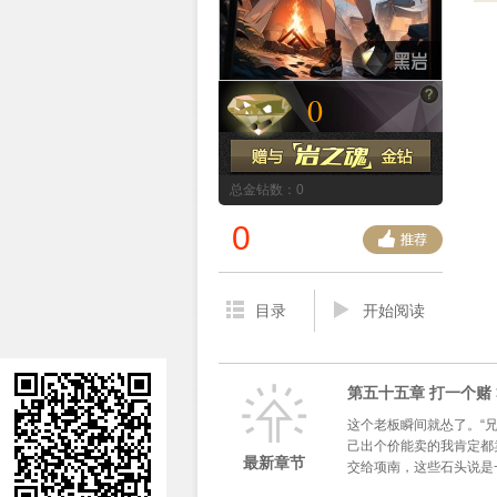
0
总金钻数：0
0
目录
开始阅读
第五十五章 打一个赌 
这个老板瞬间就怂了。“
己出个价能卖的我肯定都
最新章节
交给项南，这些石头说是一