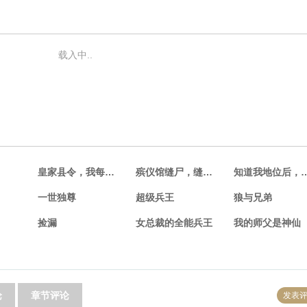
载入中..
皇家县令，我每日躺着收税
殡仪馆缝尸，缝到相亲对象
知道我地位后，
一世独尊
超级兵王
狼与兄弟
捡漏
女总裁的全能兵王
我的师父是神仙
论
章节评论
发表