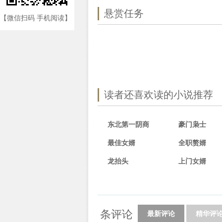
悬赏任务
【微信扫码 手机阅读】
读者还喜欢读的小说推荐
东北第一阴商
豪门枭士
最佳女婿
全职赘婿
龙抬头
上门女婿
条评论
最新评论
精华评