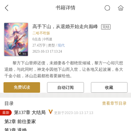
书籍详情
高手下山，从退婚开始走向巅峰
完结
二哈不吃饭
0
点击 |
0
书迷
27.4万字 | 类型 /
现代
2023-10-13 17:13:24
黎方下山替师还债，未婚妻各个都绝世倾城，黎方一心却只想
退婚，与此同时，神龙令因他下山而入世，让各地又起波澜，各大
千金小姐，冰山总裁都抢着要嫁给他。
免费试读
自动订阅
收藏
目录
查看章节目录
第137章 大结局
最新
更新于2023-10-13 17:13
第2章 前往姜家
第3章 退婚