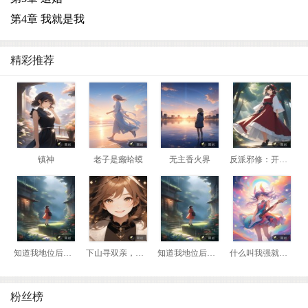
第4章 我就是我
精彩推荐
镇神
老子是癞蛤蟆
无主香火界
反派邪修：开局我是瘸腿老头
知道我地位后，前妻悔哭了
下山寻双亲，我靠相术断生死！
知道我地位后，前妻悔哭了
什么叫我强就该死？那我换到妖兽阵营！
粉丝榜