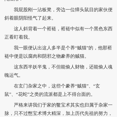
我屁股刚一沾板凳，旁边一位獐头鼠目的家伙便
斜着眼阴阳怪气了起来。
这人斜背着一个褡裢，褡裢中似有一个黑色东西
正看盯着我。
我一眼便认出这人多半是个养“贼猫”的，他那褡
裢中便是以腐肉和阴邪之物豢养的贼猫。
这东西半妖半鬼，不但能偷人财物，还能偷人魂
魄运气。
在玄门杂家之中，这些个豢养“贼猫”、“玄
鼠”、“花蛇”之类的流派都是上不得台面的。
严格来讲我们于家的鳖宝术其实也归属于杂家一
脉，只不过憋宝术博大精深，加上历代先祖的努力，