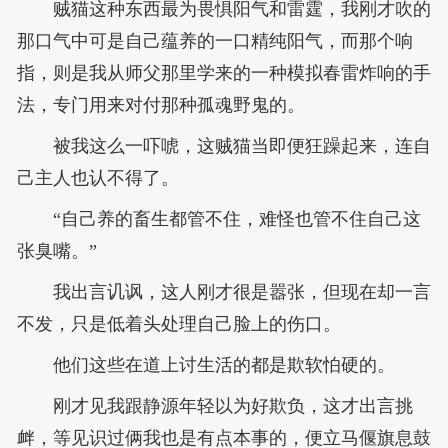
贼猫这种东西最为畏惧阳气和雷霆，我刚才吹的
那口气中可是自己蕴养的一口精纯阳气，而那个响
指，则是我从师父那里学来的一种模拟春雷炸响的手
法，专门用来对付那种孤魂野鬼的。
被我这么一吓唬，这贼猫当即便狂躁起来，连自
己主人也认不得了。
“自己养的畜生都管不住，难怪也管不住自己这
张臭嘴。”
我出言讥讽，这人刚才很是嚣张，但现在却一言
不发，只是低着头处理自己脸上的伤口。
他们这些在道上讨生活的都是欺软怕硬的。
刚才见我跟静源年轻以为好欺负，这才出言挑
衅，等见识过俩我也是有点本事的，便立马偃旗息鼓