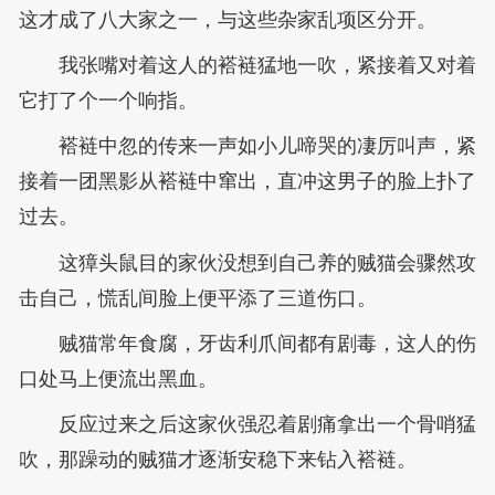
这才成了八大家之一，与这些杂家乱项区分开。
我张嘴对着这人的褡裢猛地一吹，紧接着又对着
它打了个一个响指。
褡裢中忽的传来一声如小儿啼哭的凄厉叫声，紧
接着一团黑影从褡裢中窜出，直冲这男子的脸上扑了
过去。
这獐头鼠目的家伙没想到自己养的贼猫会骤然攻
击自己，慌乱间脸上便平添了三道伤口。
贼猫常年食腐，牙齿利爪间都有剧毒，这人的伤
口处马上便流出黑血。
反应过来之后这家伙强忍着剧痛拿出一个骨哨猛
吹，那躁动的贼猫才逐渐安稳下来钻入褡裢。