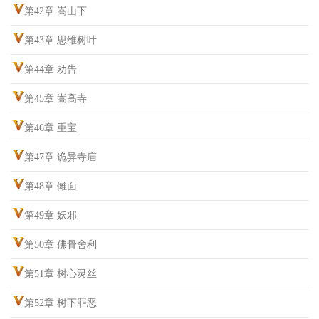
第42章 嵩山下
第43章 思维树叶
第44章 劝告
第45章 嵩高寺
第46章 重宝
第47章 诡异寺庙
第48章 傩面
第49章 妖邪
第50章 佛骨舍利
第51章 树心灵丝
第52章 树下罪恶