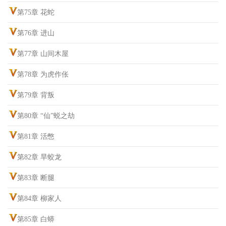
第75章 花蛇
第76章 进山
第77章 山间木屋
第78章 为虎作伥
第79章 背叛
第80章 “仙”蜕之劫
第81章 活憋
第82章 旱蛟龙
第83章 断腿
第84章 柳家人
第85章 白蟒