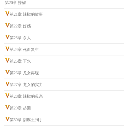
第20章 辣椒
第21章 辣椒的故事
第22章 好感
第23章 杀人
第24章 死而复生
第25章 下水
第26章 龙女再现
第27章 龙女的实力
第28章 辣椒的母亲
第29章 起因
第30章 阴腐土到手