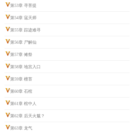
第53章 寻菩提
第54章 寇天师
第55章 踪迹难寻
第56章 尸解仙
第57章 傩祭
第58章 地宫入口
第59章 檀苔
第60章 石棺
第61章 棺中人
第62章 后天火魃？
第63章 龙气