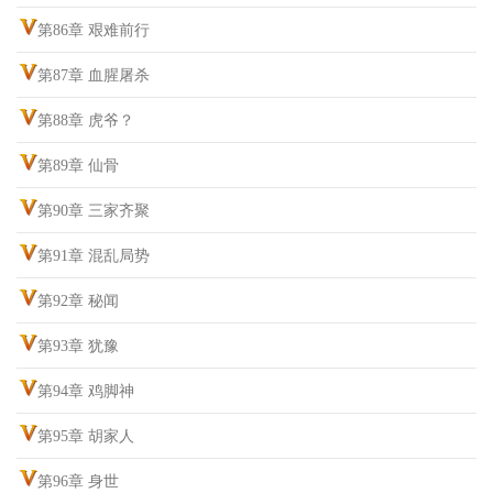
第86章 艰难前行
第87章 血腥屠杀
第88章 虎爷？
第89章 仙骨
第90章 三家齐聚
第91章 混乱局势
第92章 秘闻
第93章 犹豫
第94章 鸡脚神
第95章 胡家人
第96章 身世