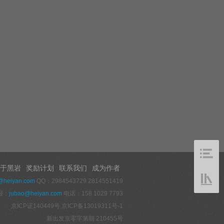
于黑岩
奖励计划
联系我们
成为作者
@heiyan.com
QQ：2984543729 2814551419
报：
jubao@heiyan.com
电话：158 1029 7793
京ICP证140449号
京ICP备13019311号-1
新出发京零字第朝 210455号