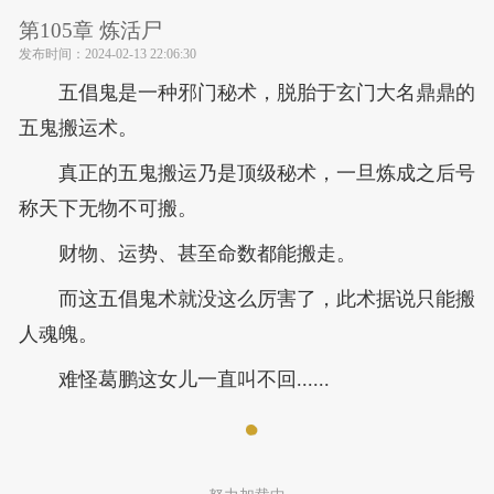
第105章 炼活尸
发布时间：
2024-02-13 22:06:30
五倡鬼是一种邪门秘术，脱胎于玄门大名鼎鼎的
五鬼搬运术。
真正的五鬼搬运乃是顶级秘术，一旦炼成之后号
称天下无物不可搬。
财物、运势、甚至命数都能搬走。
而这五倡鬼术就没这么厉害了，此术据说只能搬
人魂魄。
难怪葛鹏这女儿一直叫不回......