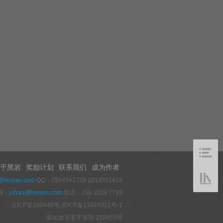
于黑岩
奖励计划
联系我们
成为作者
@heiyan.com
QQ：2984543729 2814551419
报：
jubao@heiyan.com
电话：158 1029 7793
京ICP证140449号
京ICP备13019311号-1
新出发京零字第朝 210455号