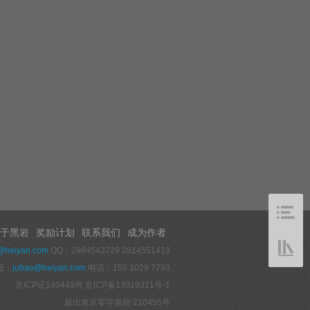
于黑岩
奖励计划
联系我们
成为作者
@heiyan.com
QQ：2984543729 2814551419
报：
jubao@heiyan.com
电话：158 1029 7793
京ICP证140449号
京ICP备13019311号-1
新出发京零字第朝 210455号