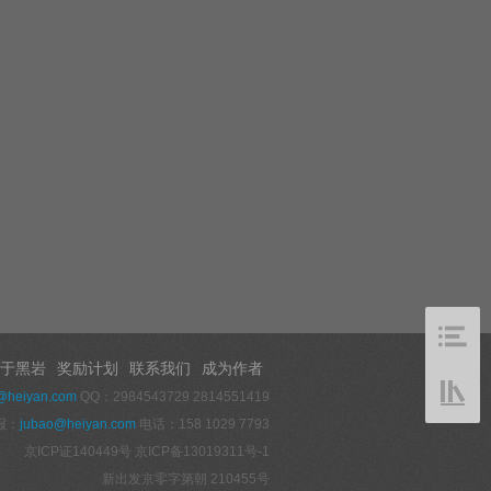
于黑岩
奖励计划
联系我们
成为作者
@heiyan.com
QQ：2984543729 2814551419
报：
jubao@heiyan.com
电话：158 1029 7793
京ICP证140449号
京ICP备13019311号-1
新出发京零字第朝 210455号