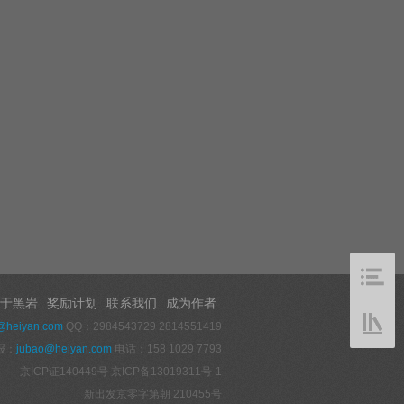
于黑岩
奖励计划
联系我们
成为作者
@heiyan.com
QQ：2984543729 2814551419
报：
jubao@heiyan.com
电话：158 1029 7793
京ICP证140449号
京ICP备13019311号-1
新出发京零字第朝 210455号