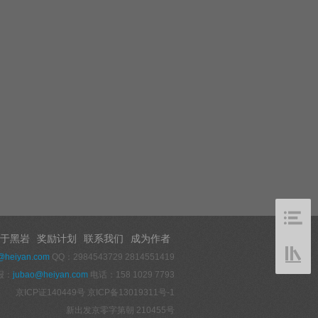
于黑岩
奖励计划
联系我们
成为作者
@heiyan.com
QQ：2984543729 2814551419
报：
jubao@heiyan.com
电话：158 1029 7793
京ICP证140449号
京ICP备13019311号-1
新出发京零字第朝 210455号