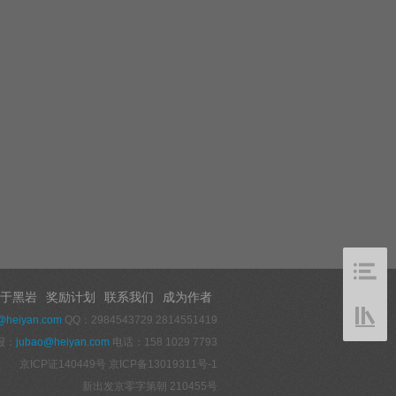
于黑岩
奖励计划
联系我们
成为作者
@heiyan.com
QQ：2984543729 2814551419
报：
jubao@heiyan.com
电话：158 1029 7793
京ICP证140449号
京ICP备13019311号-1
新出发京零字第朝 210455号