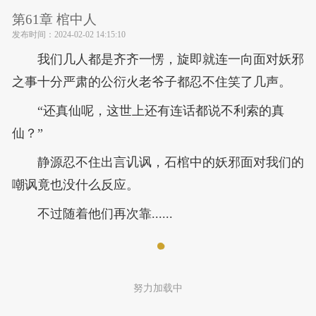
第61章 棺中人
发布时间：
2024-02-02 14:15:10
我们几人都是齐齐一愣，旋即就连一向面对妖邪
之事十分严肃的公衍火老爷子都忍不住笑了几声。
“还真仙呢，这世上还有连话都说不利索的真
仙？”
静源忍不住出言讥讽，石棺中的妖邪面对我们的
嘲讽竟也没什么反应。
不过随着他们再次靠......
努力加载中