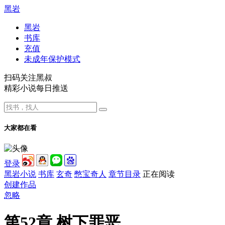
黑岩
黑岩
书库
充值
未成年保护模式
扫码关注黑叔
精彩小说每日推送
大家都在看
登录
黑岩小说
书库
玄奇
憋宝奇人
章节目录
正在阅读
创建作品
忽略
第52章 树下罪恶