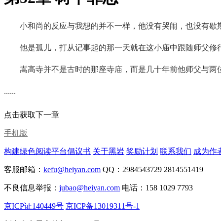
小和尚的反应与我想的并不一样，他没有哭闹，也没有歇
他是孤儿，打从记事起的那一天就在这小庙中跟随师父修
嵩高寺并不是古时的那座寺庙，而是几十年前他师父与两
......
点击获取下一章
手机版
构建绿色阅读平台倡议书
关于黑岩
奖励计划
联系我们
成为作
客服邮箱：
kefu@heiyan.com
QQ：2984543729 2814551419
不良信息举报：
jubao@heiyan.com
电话：158 1029 7793
京ICP证140449号
京ICP备13019311号-1