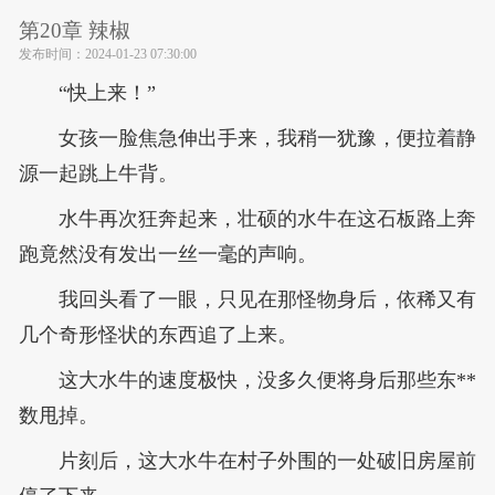
第20章 辣椒
发布时间：
2024-01-23 07:30:00
“快上来！”
女孩一脸焦急伸出手来，我稍一犹豫，便拉着静
源一起跳上牛背。
水牛再次狂奔起来，壮硕的水牛在这石板路上奔
跑竟然没有发出一丝一毫的声响。
我回头看了一眼，只见在那怪物身后，依稀又有
几个奇形怪状的东西追了上来。
这大水牛的速度极快，没多久便将身后那些东**
数甩掉。
片刻后，这大水牛在村子外围的一处破旧房屋前