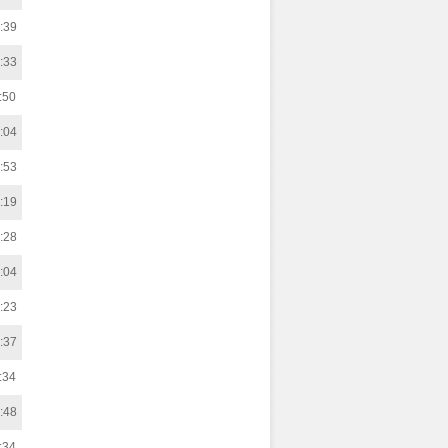
:39
:33
:50
:04
:53
:19
:28
:04
:23
:37
:34
:48
:34