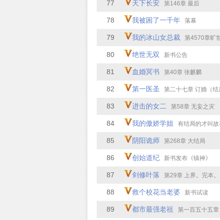
77
天下长安
第146章 最后
78
我被困了一千年
落幕
79
我的冰山女总裁
第4570章旷
80
绝世无双
新书公告
81
血婚冥书
第40章 张麒麟
82
第一医圣
第二十七章 订婚（结
83
进击的女二
第58章 无妄之灾
84
我的傲娇学姐
有结局的才叫故
85
阴阳诡师
第268章 大结局
86
创始道纪
新书发布《镇神》
87
剑修叶落
第29章 上界。完本。
88
救个校花当老婆
新书试读
89
都市最强老祖
第一百五十五章 飞升