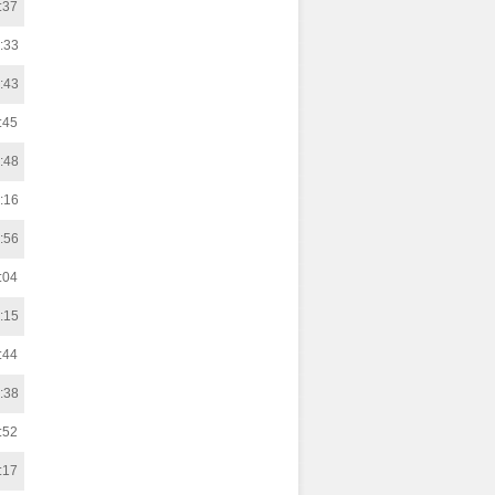
:37
:33
:43
:45
:48
:16
:56
:04
:15
:44
:38
:52
:17