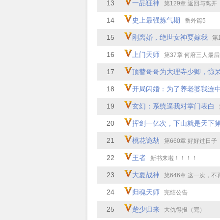
13
一品狂神
第129章 返回与离开
14
史上最强炼气期
番外篇5
15
刚离婚，绝世女神要嫁我
第1
16
上门天师
第37章 何府三人最后的下场
17
顶替哥哥为大理寺少卿，惊
18
开局闪婚：为了养老婆我连
19
玄幻：系统逼我对掌门表白
20
挥剑一亿次，下山就是天下
21
桃花诡劫
第660章 好好过日
22
王者
新书来啦！！！！
23
大夏战神
第646章 这一次，不再离
24
归魂天师
完结公告
25
楚少归来
大仇得报（完）