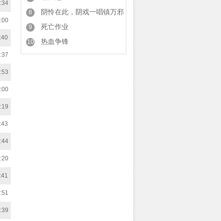
:34
阴怜在此，阴戏一唱镇万邪
8
:00
死亡作业
9
:40
热血争锋
10
:37
:53
:00
:19
:43
:44
:20
:41
:51
:39