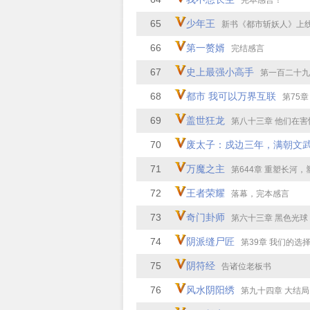
完本感言！
65
少年王
新书《都市斩妖人》上
66
第一赘婿
完结感言
67
史上最强小高手
第一百二十九
68
都市 我可以万界互联
第75章
69
盖世狂龙
第八十三章 他们在害
70
废太子：戍边三年，满朝文武
71
万魔之主
第644章 重塑长河
72
王者荣耀
落幕，完本感言
73
奇门卦师
第六十三章 黑色光球
74
阴派缝尸匠
第39章 我们的选
75
阴符经
告诸位老板书
76
风水阴阳绣
第九十四章 大结局