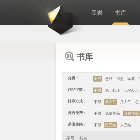
黑岩
书库
书库
分类：
全部
悬疑
历史
军事
作品字数：
不限
30万以下
30-50万
排序方式：
不限
周人气
月人气
总
是否免费：
不限
免费作品
收费作品
是否完结：
不限
已完结
未完结
序号
书名