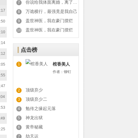
你说给我体面离婚，离了你又后悔
7
:17
万诡横行，最强竟是我自己
8
盖世神医，我在豪门摆烂
9
:50
盖世神医，我在豪门摆烂
10
:10
:14
点击榜
:12
棺香美人
1
:05
作者：
铆钉
:55
:47
顶级弃少
2
:04
顶级弃少二
3
:53
勉传之缘起元落
4
神龙出狱
5
:49
黄帝秘藏
6
:25
劫天运
7