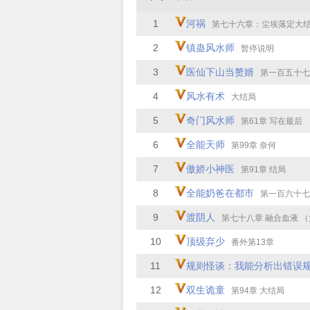
1
河祸
第七十六章：尘埃落定大
2
镇蛊风水师
暂停说明
3
医仙下山当赘婿
第一百五十七章 解
4
风水有术
大结局
5
奇门风水师
第61章 写在最后
6
全能天师
第99章 奈何
7
傲娇小神医
第91章 结局
8
全能奶爸在都市
第一百六十七章 婚
9
渡阴人
第七十八章 融合血液 
10
顶级弃少
番外第13章
11
规则怪谈：我能分析出错误
12
双生诡童
第94章 大结局