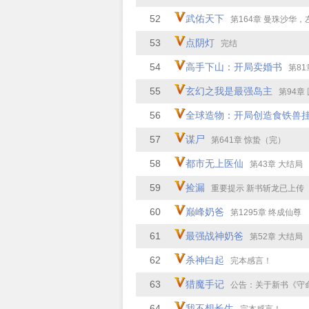
52
武佑天下
第164章 曼珠沙华，左岸幸福右浮花（
53
点阴灯
完结
54
高手下山：开局卖婚书
第81章
55
玄幻之我是最强岛主
第94章
56
全球造物：开局创造食铁兽
57
谋尸
第641章 惊蛰（完）
58
都市无上医仙
第43章 大结局
59
捡漏
重要提示 新书斩龙已上传
60
巅峰奶爸
第1295章 终成仙尊
61
最强战神奶爸
第52章 大结局
62
杀神白起
完本感言！
63
猎魔手记
公告：关于新书《守命
64
我不想长生