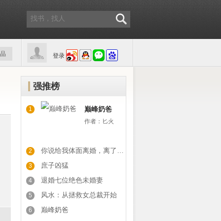
品
登录
强推榜
巅峰奶爸
1
作者：
匕火
你说给我体面离婚，离了你又后悔
2
庶子凶猛
3
退婚七位绝色未婚妻
4
风水：从拯救女总裁开始
5
巅峰奶爸
6