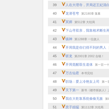
39
人在大理寺，开局还王妃清
40
龙潜苍穹
第2180章 落幕
41
冥师
第512章 大结局
42
下山寻双亲，我靠相术断生
43
镇神
第1288章 一位故人
44
开局我是你们得不到的男人
45
斩龙
第2001章 2002 合镜！
46
开局觉醒双生道体
第一百一十章 不
47
万古仙君
本书完结
48
职场：爱上冷艳女上司
第一百五
49
天下第一
新书《都市斩妖人》
50
我在大乾靠系统偷偷无敌
第867
51
庶子凶猛
第1112章 大结局