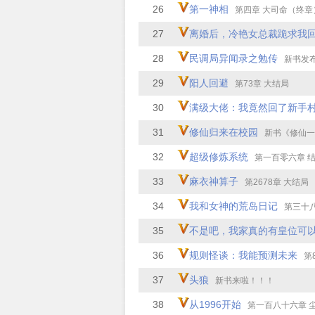
26
第一神相
第四章 大司命（终章
27
离婚后，冷艳女总裁跪求我
28
民调局异闻录之勉传
新书发
29
阳人回避
第73章 大结局
30
满级大佬：我竟然回了新手
31
修仙归来在校园
新书《修仙一
32
超级修炼系统
第一百零六章 
33
麻衣神算子
第2678章 大结局
34
我和女神的荒岛日记
第三十八章 新
35
不是吧，我家真的有皇位可
36
规则怪谈：我能预测未来
第8
37
头狼
新书来啦！！！
38
从1996开始
第一百八十六章 