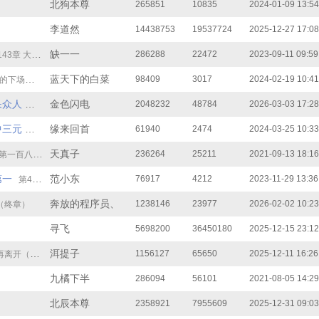
北狗本尊
265851
10835
2024-01-09 13:54
李道然
14438753
19537724
2025-12-27 17:08
缺一一
286288
22472
2023-09-11 09:59
43章 大结局
蓝天下的白菜
98409
3017
2024-02-19 10:41
（大结局）
呆众人
金色闪电
2048232
48784
2026-03-03 17:28
第1000章 大结局
中三元
缘来回首
61940
2474
2024-03-25 10:33
第31章 大结局以及大纲
天真子
236264
25211
2021-09-13 18:16
第一百八十四章 梦醒大结局
第一
范小东
76917
4212
2023-11-29 13:36
第45章 大仇得报！（全书完）
奔放的程序员、
1238146
23977
2026-02-02 10:23
子（终章）
寻飞
5698200
36450180
2025-12-15 23:12
洱提子
1156127
65650
2025-12-11 16:26
开（大结局）
九橘下半
286094
56101
2021-08-05 14:29
北辰本尊
2358921
7955609
2025-12-31 09:03