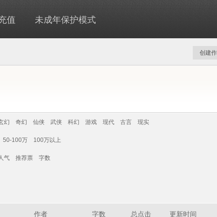
充值
未成年保护模式
创建作
玄幻
奇幻
仙侠
武侠
科幻
游戏
现代
古言
现实
50-100万
100万以上
人气
推荐票
字数
作者
字数
总点击
更新时间