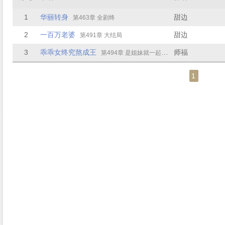
1
华丽转身
甜边
第463章 全剧终
2
一百万老婆
甜边
第491章 大结局
3
乖乖女终究熬成王
师福
第494章 是姐妹就一起幸福
1