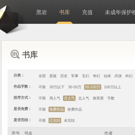
黑岩
书库
充值
未成年保护
书库
分类：
全部
悬疑
历史
军事
玄幻
奇幻
仙侠
武侠
科幻
作品字数：
不限
30万以下
30-50万
50-100万
100万以上
排序方式：
不限
周人气
月人气
总人气
推荐票
字数
是否免费：
不限
免费作品
收费作品
是否完结：
不限
已完结
未完结
序号
书名
作者