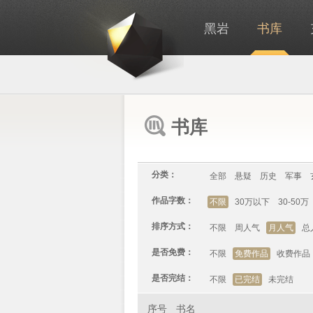
黑岩
书库
书库
分类：
全部
悬疑
历史
军事
作品字数：
不限
30万以下
30-50万
排序方式：
不限
周人气
月人气
总
是否免费：
不限
免费作品
收费作品
是否完结：
不限
已完结
未完结
序号
书名