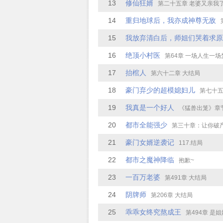
13
修仙狂婿
第二十五章 老婆又亲我了！
14
重归地球后，我亦成神尊无敌
15
我放弃清白后，师姐们哭着求原
16
绝顶小村医
第64章 一场人生一场梦
17
抬棺人
第六十二章 大结局
18
豪门弃少的超模媳妇儿
第七十五章
19
我真是一个好人
《猛兽出笼》章
20
都市全能强少
第三十章：让你破产（
21
豪门女婿逆袭记
117.结局
22
都市之魔神降临
抱歉~
23
一百万老婆
第491章 大结局
24
阴牌师
第206章 大结局
25
乖乖女终究熬成王
第494章 是姐