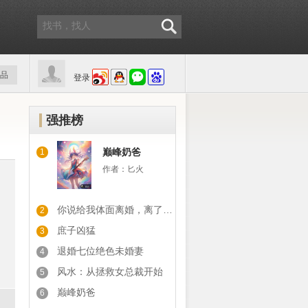
品
登录
强推榜
巅峰奶爸
1
作者：
匕火
你说给我体面离婚，离了你又后悔
2
庶子凶猛
3
退婚七位绝色未婚妻
4
风水：从拯救女总裁开始
5
巅峰奶爸
6