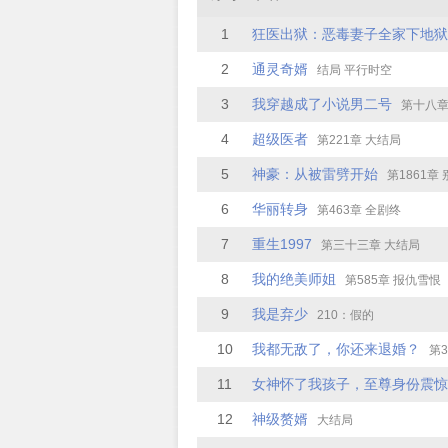
1
狂医出狱：恶毒妻子全家下地狱
2
通灵奇婿
结局 平行时空
3
我穿越成了小说男二号
第十八章
4
超级医者
第221章 大结局
5
神豪：从被雷劈开始
第1861章 别
6
华丽转身
第463章 全剧终
7
重生1997
第三十三章 大结局
8
我的绝美师姐
第585章 报仇雪恨
9
我是弃少
210：假的
10
我都无敌了，你还来退婚？
第3
11
12
神级赘婿
大结局