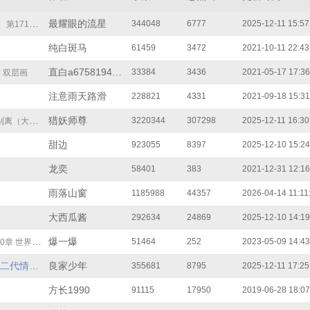
最耀眼的流星
344048
6777
2025-12-11 15:57
第171章 我无敌
纯白斑马
61459
3472
2021-10-11 22:43
直白a6758194cd6
33384
3436
2021-05-17 17:36
 双层画
注意雨天路滑
228821
4331
2021-09-18 15:31
猎妖师尊
3220344
307298
2025-12-11 16:30
离（大结局）
甜边
923055
8397
2025-12-10 15:24
龙奕
58401
383
2021-12-31 12:16
雨落山窗
1185988
44357
2026-04-14 11:11
大西瓜酱
292634
24869
2025-12-10 14:19
爆一爆
51464
252
2023-05-09 14:43
0章 世界恐慌
女神怀了我孩子，至尊身份震惊二代情敌
良家少年
355681
8795
2025-12-11 17:25
第170章 大结局，黎明的曙光
方长1990
91115
17950
2019-06-28 18:07