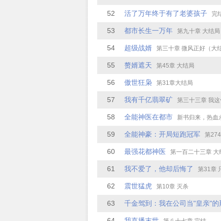
52
活了万年终于有了老婆孩子
完
53
都市长生一万年
第九十章 大结局
54
超级战婿
第三十章 微风正好（大
55
赘婿遮天
第45章 大结局
56
傲世狂枭
第31章大结局
57
我有千亿翡翠矿
第三十三章 我这句
58
全能神医在都市
新书归来，热血
59
全能神豪：开局短跑冠军
第274章同
60
最强花都神医
第一百二十三章 大
61
我不爱了，他却后悔了
第31章
62
震世猛虎
第10章 灭杀
63
千金驾到：我在公司当"皇亲"的
64
我直播末世