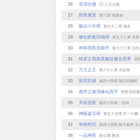
26
至强女婿
23 三月之期
27
医尊屠龙
第71章 很爱你
28
极品小天师
第七十二章 海岛
29
修仙奶爸回地球
第九十八章 失落
30
神算国医混都市
第九十三章 完结
31
快穿之我靠美貌征服全世界
第四十
32
万王之王
第六十八章 大结局
33
医武狂婿
第四十四章 我们结婚吧
34
都市之最强修仙高手
停更完结通
35
天命龙医
第四十四章：结局
36
神眼鉴宝师
第五十五章 打一个赌
37
争锋时代
第四十四章 暗中相争 王
38
一品神医
第42章 教训