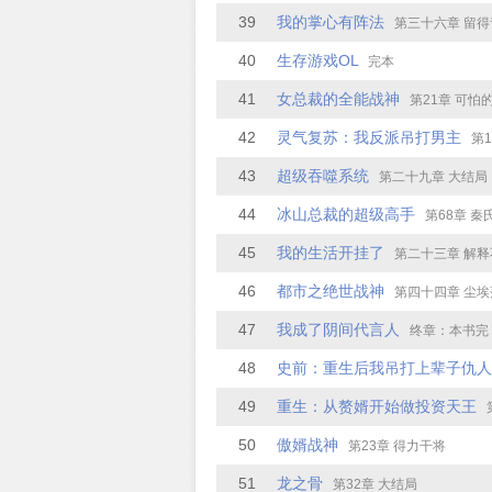
39
我的掌心有阵法
第三十六章 留
40
生存游戏OL
完本
41
女总裁的全能战神
第21章 可怕
42
灵气复苏：我反派吊打男主
第1
43
超级吞噬系统
第二十九章 大结局
44
冰山总裁的超级高手
第68章 秦氏集团
45
我的生活开挂了
第二十三章 解
46
都市之绝世战神
第四十四章 尘埃落
47
我成了阴间代言人
终章：本书完
48
史前：重生后我吊打上辈子仇人
49
重生：从赘婿开始做投资天王
50
傲婿战神
第23章 得力干将
51
龙之骨
第32章 大结局