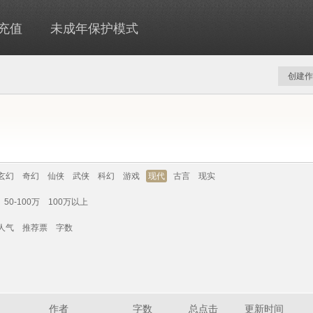
充值
未成年保护模式
创建作
玄幻
奇幻
仙侠
武侠
科幻
游戏
现代
古言
现实
50-100万
100万以上
人气
推荐票
字数
作者
字数
总点击
更新时间