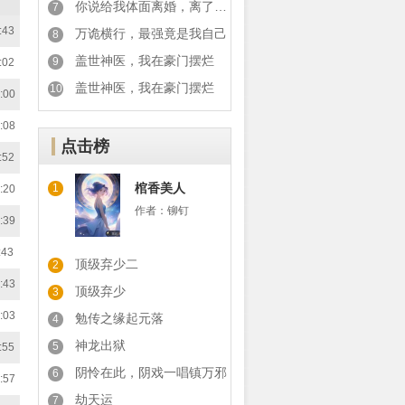
你说给我体面离婚，离了你又后悔
7
:43
万诡横行，最强竟是我自己
8
盖世神医，我在豪门摆烂
9
:02
盖世神医，我在豪门摆烂
10
:00
:08
点击榜
:52
棺香美人
1
:20
作者：
铆钉
:39
:43
顶级弃少二
2
:43
顶级弃少
3
:03
勉传之缘起元落
4
神龙出狱
5
:55
阴怜在此，阴戏一唱镇万邪
6
:57
劫天运
7