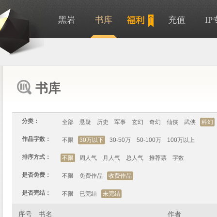
黑岩
书库
充值
I
书库
分类：
全部
悬疑
历史
军事
玄幻
奇幻
仙侠
武侠
科幻
作品字数：
不限
30万以下
30-50万
50-100万
100万以上
排序方式：
不限
周人气
月人气
总人气
推荐票
字数
是否免费：
不限
免费作品
收费作品
是否完结：
不限
已完结
未完结
序号
书名
作者