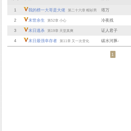
1
我的榜一大哥是大佬
塔万
第二十六章 帽衫男
2
末世余生
冷夜残
第52章 小心
3
末日逃杀
证人君子
第19章 天堂真爽
4
末日最强幸存者
碳水河豚-
第11章 又一次变化
1