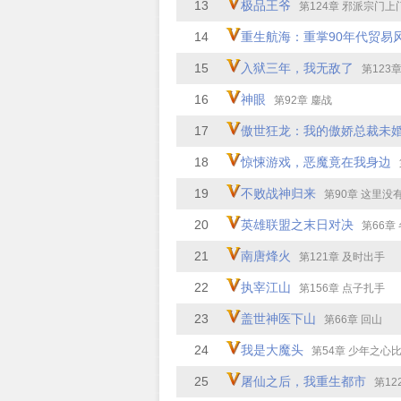
13
极品王爷
第124章 邪派宗门上
14
重生航海：重掌90年代贸易
15
入狱三年，我无敌了
第123
16
神眼
第92章 鏖战
17
傲世狂龙：我的傲娇总裁未
18
惊悚游戏，恶魔竟在我身边
19
不败战神归来
第90章 这里没
20
英雄联盟之末日对决
第66章
21
南唐烽火
第121章 及时出手
22
执宰江山
第156章 点子扎手
23
盖世神医下山
第66章 回山
24
我是大魔头
第54章 少年之心
25
屠仙之后，我重生都市
第122章