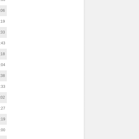
:06
:19
:33
:43
:18
:04
:38
:33
:02
:27
:19
:00