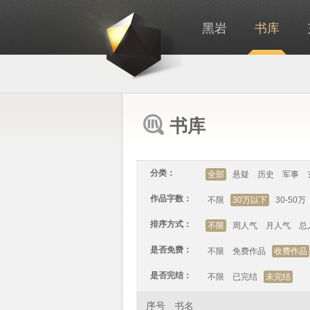
黑岩
书库
书库
分类：
全部
悬疑
历史
军事
作品字数：
不限
30万以下
30-50万
排序方式：
不限
周人气
月人气
总
是否免费：
不限
免费作品
收费作品
是否完结：
不限
已完结
未完结
序号
书名