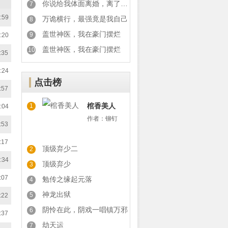
你说给我体面离婚，离了你又后悔
7
:59
万诡横行，最强竟是我自己
8
盖世神医，我在豪门摆烂
9
:20
盖世神医，我在豪门摆烂
10
:35
:24
点击榜
:57
棺香美人
1
:04
作者：
铆钉
:53
:17
顶级弃少二
2
:34
顶级弃少
3
:07
勉传之缘起元落
4
神龙出狱
5
:22
阴怜在此，阴戏一唱镇万邪
6
:37
劫天运
7