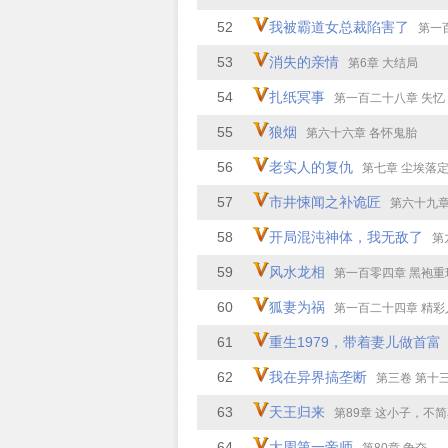
52
我被霸道女总裁陷害了
第一百零一
53
消失的亲情
第6章 大结局
54
扎纸冥事
第一百二十八章 失忆
55
狼烟
第六十六章 各怀鬼胎
56
老实人的复仇
第七章 尘埃落
57
市井悚闻之补诡匠
第六十九章 年
58
开局混沌神体，我无敌了
第
59
风水龙相
第一百零四章 黑袍重
60
狐妻为祸
第一百二十四章 精彩人
61
重生1979，带着妻儿做首富
62
我在异界搞垄断
第三卷 第十三章 幸福生
63
天王归来
第89章 这小子，不
64
大周第一帝师