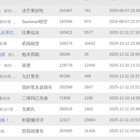
头
冰芒果好吃
242467
741
2026-08-07 23:30
第92章 玄正阳信息
Summer晴空
183566
974
2026-08-07 23:37
第66章 大巴闯阵，村民横拦
扛鼎的爷！
往事似水
245421
5577
2025-12-11 17:10
第122章 救人
贰钱铜货
106274
10432
2024-10-12 23:36
做好事
地狱
抱木而眠
29340
25
2025-12-11 16:59
第15章 15
市
柴鹿
129778
12440
2025-12-10 13:21
第65章 狼神殿殿主
九灯青衣
45280
448
2025-12-11 15:37
第26章 白老爷子！
我的笔名超级长
282568
2607
2025-12-11 15:52
二维码已失效
71858
1166
2025-12-10 14:38
 要你管
无粮氏
260016
1462
2025-12-11 15:38
第167章 厉害人物
相换！
村霸懒洋洋
12117
23664
2025-12-11 15:52
第103章 上套了
想我就微笑
262605
31426
2025-12-11 15:55
碰面