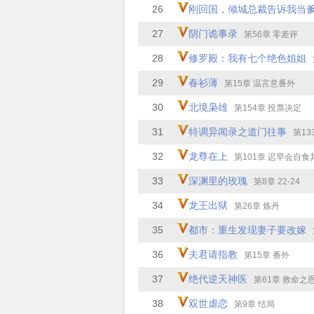
26
刚回国，倾城总裁告诉我当
27
阴门诡事录
第56章 零差评
28
修罗殿：我有七个绝色姐姐
29
春衫薄
第15章 温言意番外
30
北境枭雄
第154章 投票决定
31
特调异闻录之道门往事
第13
32
龙尊在上
第101章 迟早会自食
33
深渊里的玫瑰
第8章 22-24
34
龙王出狱
第26章 炼丹
35
都市：重生发现妻子要改嫁
36
夫君请指教
第15章 番外
37
绝代逆天神医
第61章 救命之
38
双世虐恋
第9章 结局