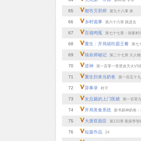
第80章 争夺
65
都市灭邪师
第九十八掌 来
66
乡村诡事
第六十六章 跳进去
67
百诡鸣冤
第七十七章：张家村
68
重生：开局就吃霸王餐
第七十三章
69
续命师秘记
第二十七章 大人物
70
逆神
第一百零一章焚炎天火VS
71
重生归来当奶爸
第一百五十九
72
异事录
村子
73
女总裁的上门医婿
第一百零九章
74
开局美食系统
新书厨神奶爸：把女儿宠上天，
75
大唐双面臣
第132章 夜探李智
76
短篇作品
24