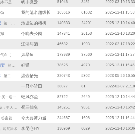
帆手微云
51046
3451
2022-03-19 13:33
手（大结局）
我的笔名超级长
163616
61632
2025-12-11 15:53
对劲
吧
池塘边的榕树
140833
24201
2025-12-10 14:40
第一百二十三章 韩信到来
今晚去公园
147841
26153
2025-12-10 13:20
突破
江湖与酒
46682
1993
2022-02-17 18:22
风暴鱼
173939
37560
2025-12-11 17:27
（求订阅）
婚妻
好猫
78625
4970
2025-12-11 15:46
第三十九章 女总裁的小心思
尊
温壶拾光
220743
5302
2023-05-26 16:55
第二百一十五章 评选
一只小雏田
38077
81
2022-02-07 21:18
轻风亦尘
82722
2649
2025-12-10 14:44
 买一送一
蜀三仙兔
145251
9851
2025-12-10 16:42
章：男人出轨
今天要努力当个人
244687
1608
2025-12-11 16:44
答案就在灵都
李昆仑HY
130969
6029
2025-12-10 16:36
，购买法术