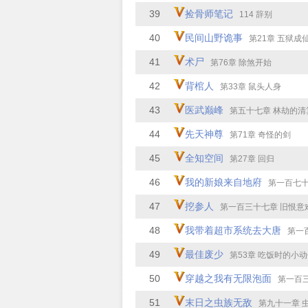
39
捡骨师笔记
114 辞别
40
民间山野诡事
第21章 五狱成
41
术尸
第76章 除煞开始
42
背棺人
第33章 鼠头人身
43
医武巅峰
第五十七章 林劫的清算
44
先天神尊
第71章 奇怪的剑
45
全知空间
第27章 回归
46
我的新娘来自地府
第一百七十八章 
47
挖参人
第一百三十七章 旧恨意
48
我带着超市系统去大唐
第一百四
49
最佳废少
第53章 吃饭时的小
50
穿越之我有无限泡面
第一百三十
51
末日之虫族无敌
第九十一章 虫族