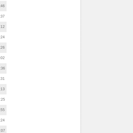
:46
:37
:12
:24
:26
:02
:36
:31
:13
:25
:55
:24
:07