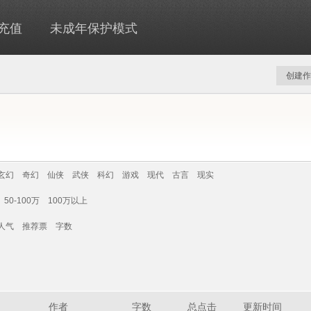
充值
未成年保护模式
创建作
玄幻
奇幻
仙侠
武侠
科幻
游戏
现代
古言
现实
50-100万
100万以上
人气
推荐票
字数
作者
字数
总点击
更新时间