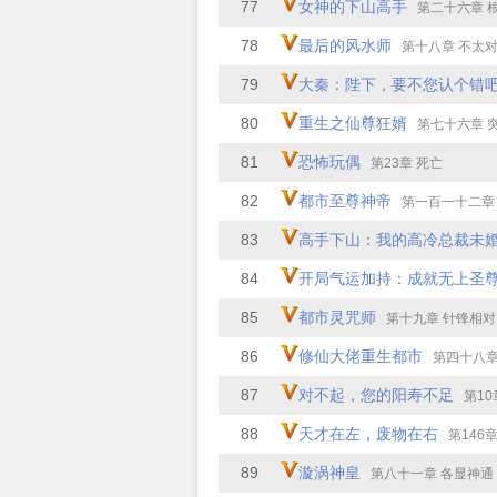
77
女神的下山高手
第二十六章 根本不是对
78
最后的风水师
第十八章 不太
79
大秦：陛下，要不您认个错
80
重生之仙尊狂婿
第七十六章 
81
恐怖玩偶
第23章 死亡
82
都市至尊神帝
第一百一十二章 气血
83
高手下山：我的高冷总裁未
84
开局气运加持：成就无上圣
85
都市灵咒师
第十九章 针锋相对
86
修仙大佬重生都市
第四十八章
87
对不起，您的阳寿不足
第10
88
天才在左，废物在右
第146章 
89
漩涡神皇
第八十一章 各显神通