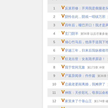
1
反派邪修：开局我是瘸腿老
2
阴怜在此，阴戏一唱镇万邪
3
四年后，哑巴开口！我才是风水界
4
玄门阴羊
第56章 以后尽量多
5
倾心竹马后，他亲手送我下
6
穿越三年，归来后我纵横都
7
狂龙出世：女友跪求原谅！
8
我于世间无敌
第173章 冲突
9
尸墓异闻录：仵作篇
第36章
10
总裁老婆闹离婚，我摊牌了
11
神医：天价彩礼，母亲以命
12
家里来了个靠山王
第174章 