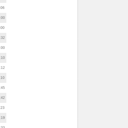
:06
:00
:00
:32
:00
:10
:12
:10
:45
:42
:23
:19
:33