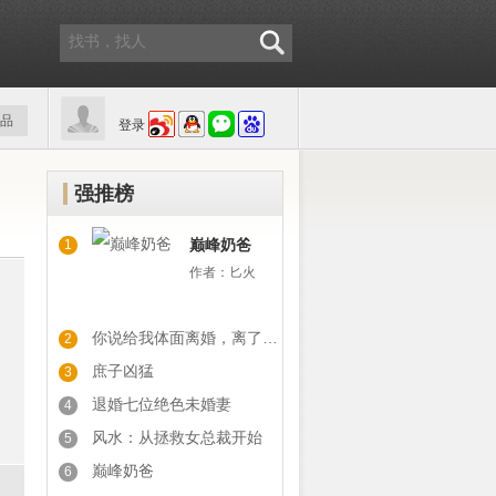
品
登录
强推榜
巅峰奶爸
1
作者：
匕火
你说给我体面离婚，离了你又后悔
2
庶子凶猛
3
退婚七位绝色未婚妻
4
风水：从拯救女总裁开始
5
巅峰奶爸
6