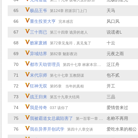
第二十九章 披着人皮的妖兽
65
极品王爷
天马
第124章 邪派宗门上门
66
重生投资大亨
风口风
完本感言
67
三十而已
说谎者L
第三十四章 诡异的老人
68
败家废婿
十云
第72章见鬼符，真见鬼了
69
异域结界
元夜之雨
第82章 魅影夜访
70
都市天劫管理员
泛江舟
第四十七章 林家本宗的制裁
71
末代宗师
包不贰
第七十七章 五教阴谋
72
狂神无双
开工
第95章 当年的真相
73
战王归来
三品
第五十九章大结局
74
我是传奇
爱情曾来过
037 该你了
75
我被霸道女总裁陷害了
名称不再用
第一百零一章 黄村善后人钱一
76
我在异界开创武学
爱吃水果的相公
第四十八章交谈