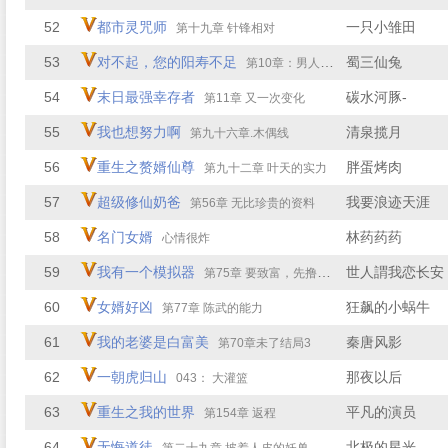
52
都市灵咒师
一只小雏田
第十九章 针锋相对
53
对不起，您的阳寿不足
蜀三仙兔
第10章：男人出轨
54
末日最强幸存者
碳水河豚-
第11章 又一次变化
55
我也想努力啊
清泉揽月
第九十六章.木偶线
56
重生之赘婿仙尊
胖蛋烤肉
第九十二章 叶天的实力
57
超级修仙奶爸
我要浪迹天涯
第56章 无比珍贵的资料
58
名门女婿
林药药药
心情很炸
59
我有一个模拟器
世人謂我恋长安
第75章 要致富，先撸树。
60
女婿好凶
狂飙的小蜗牛
第77章 陈武的能力
61
我的老婆是白富美
秦唐风影
第70章未了结局3
62
一朝虎归山
那夜以后
043： 大灌篮
63
重生之我的世界
平凡的演员
第154章 返程
64
无悔道徒
北极的星光