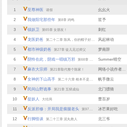
1
至尊神医
幺幺火
请假
2
我做阳宅那些年
笙予
第8章 鸡鸣
3
镇妖卫
刺红
第65章 女朋友！
4
龙医奶爸
风起林动
第二十二章 陈风，你的帽子好绿啊
5
都市神级奶爸
梦南辞
第27章 徒儿见过师父
6
阴怜在此，阴戏一唱镇万邪
Summer晴空
第68章 血夜求救，南墙撞破
7
麻衣大宗师
网络小说作者何浩笙
第21章取代整个陈家！
8
女神的下山高手
帆手微云
第二十六章 根本不是对手（大结局）
9
民间山野诡事
北门骠骑
第21章 五狱成仙
10
捉妖人
曹百岁
大结局
11
反派邪修：开局我是瘸腿老头
冰芒果好吃
第97章 入剑冢
12
行脚怪谈
北三爷
第二十三章 泥丸救人