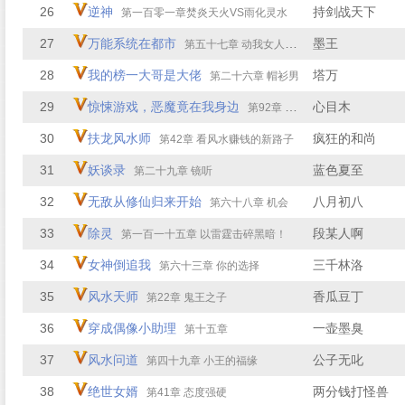
26
逆神
持剑战天下
第一百零一章焚炎天火VS雨化灵水
27
万能系统在都市
墨王
第五十七章 动我女人的惩罚
28
我的榜一大哥是大佬
塔万
第二十六章 帽衫男
29
惊悚游戏，恶魔竟在我身边
心目木
第92章 回来了？
30
扶龙风水师
疯狂的和尚
第42章 看风水赚钱的新路子
31
妖谈录
蓝色夏至
第二十九章 镜听
32
无敌从修仙归来开始
八月初八
第六十八章 机会
33
除灵
段某人啊
第一百一十五章 以雷霆击碎黑暗！
34
女神倒追我
三千林洛
第六十三章 你的选择
35
风水天师
香瓜豆丁
第22章 鬼王之子
36
穿成偶像小助理
一壶墨臭
第十五章
37
风水问道
公子无叱
第四十九章 小王的福缘
38
绝世女婿
两分钱打怪兽
第41章 态度强硬