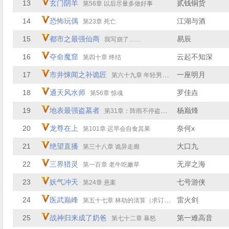
13
玄门阴羊
贰钱铜货
第56章 以后尽量多做好事
14
恐怖玩偶
江湖与酒
第23章 死亡
15
都市之最强仙商
易辰
我写崩了……
16
夺命魔窟
云起不知深
第四十章 终结
17
市井悚闻之补诡匠
一座明月
第六十九章 年轻男人的言论
18
通天风水师
罗佳垚
第56章 惊魂
19
地表最强盗墓者
杨巅烽
第31章：阵雨不停盗洞难开
20
龙尊在上
奈何x
第101章 迟早会自食其果
21
绝望直播
大口九
第三十八章 诡异走廊
22
三界猎灵
无岸之海
第一百章 老牛吃嫩草
23
妖气冲天
七号游侠
第24章 悬案
24
医武巅峰
雷火剑
第五十七章 林劫的清算（求订阅）
25
战神归来成了奶爸
第一难高音
第七十二章 暴怒