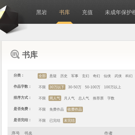
黑岩
书库
充值
未成年保护
书库
分类：
全部
悬疑
历史
军事
玄幻
奇幻
仙侠
武侠
科幻
作品字数：
不限
30万以下
30-50万
50-100万
100万以上
排序方式：
不限
周人气
月人气
总人气
推荐票
字数
是否免费：
不限
免费作品
收费作品
是否完结：
不限
已完结
未完结
序号
书名
作者