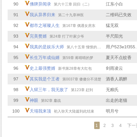
90
佛牌异闻录
江东小白
第六十三章 回归（二）
91
我从异界归来
二维码已失效
第二十九章神医
92
都市之璀璨人生
猛无双
第167章 偶遇女房东
93
完美赘婿
半尺阳光
第24章 打了叶家少爷
94
我真的是娱乐大师
用户523
第八十五章 憧憬的地方
95
长生万年成仙婿
夏天不点蚊香
第59章 蒋晴晴的梦
96
史上最强赘婿
剑雨凌云
新书第28章有大红包
97
其实我是个王者
酒香人易醉
第0037章 傻傻分不清楚
98
入狱三年，我无敌了
无粮氏
第123章 赶到
99
神眼
出走的老猫
第92章 鏖战
100
天塌我来顶
明月兮
初入弥天大陆篇到此结束
1
2
3
4
下一