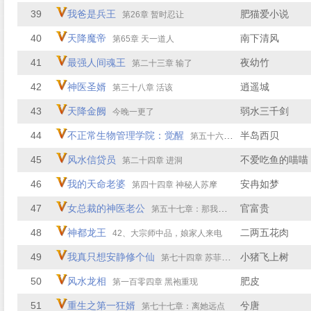
39
我爸是兵王
肥猫爱小说
第26章 暂时忍让
40
天降魔帝
南下清风
第65章 天一道人
41
最强人间魂王
夜幼竹
第二十三章 输了
42
神医圣婿
逍遥城
第三十八章 活该
43
天降金阙
弱水三千剑
今晚一更了
44
不正常生物管理学院：觉醒
半岛西贝
第五十六章 黑鬃岭
45
风水信贷员
不爱吃鱼的喵喵
第二十四章 进洞
46
我的天命老婆
安冉如梦
第四十四章 神秘人苏摩
47
女总裁的神医老公
官富贵
第五十七章：那我倒想后悔看看
48
神都龙王
二两五花肉
42、大宗师中品，娘家人来电
49
我真只想安静修个仙
小猪飞上树
第七十四章 苏菲菲的邀请
50
风水龙相
肥皮
第一百零四章 黑袍重现
51
重生之第一狂婿
兮唐
第七十七章：离她远点