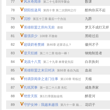
77
风水奇闻录
数课
第二十七章同学聚会
78
阴阳投递局
酷狗你买不起
第四十章 第二次阴间之行
79
沉纱
九爵
第五十三章 最后一个办法
80
英雄联盟之所向无前
梦又不成灯又烬
请假
81
最强弃少
黑暗过后
108章 不致命
82
超级奶爸赘婿
徽州才子
第46章 还算话么？
83
逆天狂婿
钢炮制造者
第二十二章 给你一棒！
84
龙战十八荒
白衣执剑
第二十九章 林青瓷失踪
85
英雄联盟之末日对决
血叔
第66章 各自为战
86
特调异闻录之道门往事
天楊
第133章 哥练过
87
扎纸冥事
咸鱼养家
第一百二十八章 失忆
88
绝世天医
醉星河
第121章面如金纸
89
守护女神：我越来越强
花叨子
第六十一章 巅峰才刚刚开始