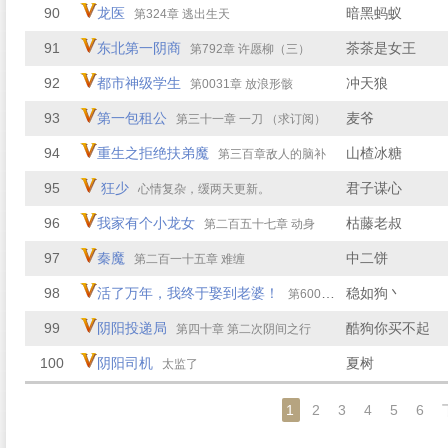
90
龙医
暗黑蚂蚁
第324章 逃出生天
91
东北第一阴商
茶茶是女王
第792章 许愿柳（三）
92
都市神级学生
冲天狼
第0031章 放浪形骸
93
第一包租公
麦爷
第三十一章 一刀 （求订阅）
94
重生之拒绝扶弟魔
山楂冰糖
第三百章敌人的脑补
95
狂少
君子谋心
心情复杂，缓两天更新。
96
我家有个小龙女
枯藤老叔
第二百五十七章 动身
97
秦魔
中二饼
第二百一十五章 难缠
98
活了万年，我终于娶到老婆！
稳如狗丶
第600章 怎么可能！
99
阴阳投递局
酷狗你买不起
第四十章 第二次阴间之行
100
阴阳司机
夏树
太监了
1
2
3
4
5
6