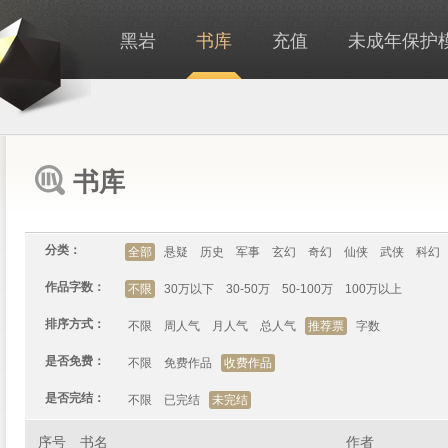
黑岩
书库
充值
未成年保护
书库
分类：
全部
悬疑
历史
军事
玄幻
奇幻
仙侠
武侠
科幻
作品字数：
不限
30万以下
30-50万
50-100万
100万以上
排序方式：
不限
周人气
月人气
总人气
推荐票
字数
是否免费：
不限
免费作品
收费作品
是否完结：
不限
已完结
未完结
序号
书名
作者