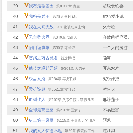
39
我有最强基因
超级食铁兽
第0100章 魔窟
40
我爸是兵王
肥猫爱小说
第26章 暂时忍让
41
我在人间无敌
火哥歌
207 化被动为主动
42
无主香火界
奔放的程序员、
第340章 找高人
43
阴门诡事录
一个人的漫游
第56章 零差评
44
赘婿之万古魔君
瀚海
就这样吧~
45
勉传之缘起元落
耳东水寿
第304章 大弟子
46
极品女婿
究极妹控
第984章 再提联姻
47
天机诡算
猪火火
第1521章 零容忍
48
血树佳人
麻辣茄子
第562章 父亲住院，请假几天
49
全球最苟巨富
不易巨富
第216章 围满了
50
史上第一废婿
阿凯
第115章 千蛊真人的用意
51
我的女人你惹不起
过江狼
第29章 保安的工作