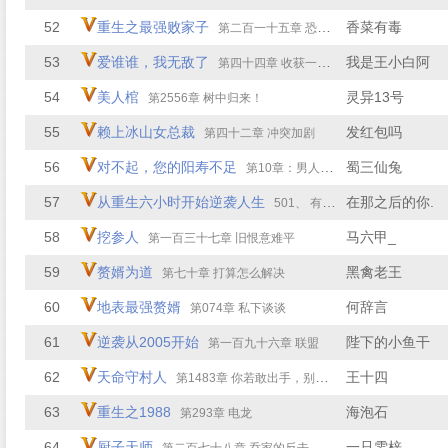
52
重生之最强败家子
香菜有毒
第二百一十五章 恐怖的一幕
53
爱谁谁，我无敌了
我是王小白阿
第四十四章 收获一大波
54
美人棺
灵异13号
第2556章 树中归来！
55
赖上冰山女总裁
发红包吗
第四十二章 冲突加剧
56
对不起，您的阳寿不足
蜀三仙兔
第10章：男人出轨
57
从重生六小时开始逆袭人生
在那之后的你.
501、 有本事你就进来
58
挖参人
马六甲_
第一百三十七章 旧恨意难平
59
赘婿为道
黑禽老王
第七十章 打算怎么解决
60
地表最强赘婿
何辞言
第074章 私下谈谈
61
逆袭从2005开始
陛下的小鱼干
第一百九十六章 联盟
62
天命守村人
王十四
第1483章 你若敢出手，别死！
63
重生之1988
海泡石
第293章 电龙
64
厨子天师
一只雯梓