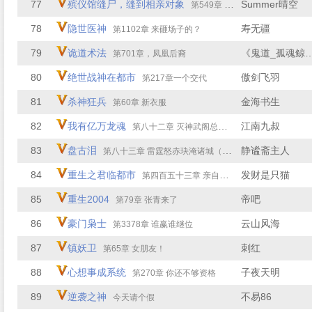
77
殡仪馆缝尸，缝到相亲对象
Summer晴空
第549章 故人重逢
78
隐世医神
寿无疆
第1102章 来砸场子的？
79
诡道术法
《鬼道_孤
第701章，凤凰后裔
80
绝世战神在都市
傲剑飞羽
第217章一个交代
81
杀神狂兵
金海书生
第60章 新衣服
82
我有亿万龙魂
江南九叔
第八十二章 灭神武阁总部（二）
83
盘古泪
静谧斋主人
第八十三章 雷霆怒赤玦淹诸城（中）
84
重生之君临都市
发财是只猫
第四百五十三章 亲自赔罪
85
重生2004
帝吧
第79章 张青来了
86
豪门枭士
云山风海
第3378章 谁赢谁继位
87
镇妖卫
刺红
第65章 女朋友！
88
心想事成系统
子夜天明
第270章 你还不够资格
89
逆袭之神
不易86
今天请个假