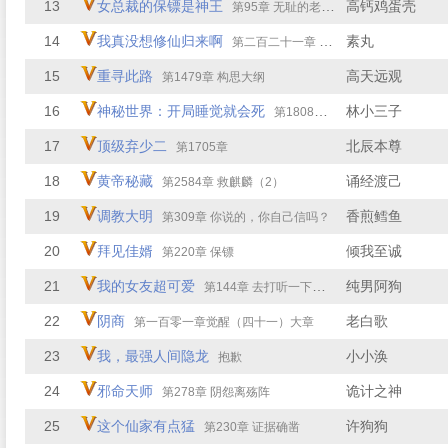
13
女总裁的保镖是神王
高钙鸡蛋壳
第95章 无耻的老头子
14
我真没想修仙归来啊
素丸
第二百二十一章 剑惊四座
15
重寻此路
高天远观
第1479章 构思大纲
16
神秘世界：开局睡觉就会死
林小三子
第1808章 计划之外
17
顶级弃少二
北辰本尊
第1705章
18
黄帝秘藏
诵经渡己
第2584章 救麒麟（2）
19
调教大明
香煎鳕鱼
第309章 你说的，你自己信吗？
20
拜见佳婿
倾我至诚
第220章 保镖
21
我的女友超可爱
纯男阿狗
第144章 去打听一下我是谁！
22
阴商
老白歌
第一百零一章觉醒（四十一）大章
23
我，最强人间隐龙
小小涣
抱歉
24
邪命天师
诡计之神
第278章 阴怨离殇阵
25
这个仙家有点猛
许狗狗
第230章 证据确凿