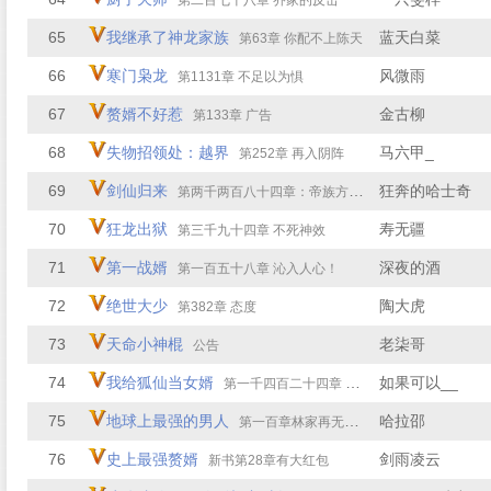
第二百七十八章 乔家的反击
65
我继承了神龙家族
蓝天白菜
第63章 你配不上陈天
66
寒门枭龙
风微雨
第1131章 不足以为惧
67
赘婿不好惹
金古柳
第133章 广告
68
失物招领处：越界
马六甲_
第252章 再入阴阵
69
剑仙归来
狂奔的哈士奇
第两千两百八十四章：帝族方家，陨！
70
狂龙出狱
寿无疆
第三千九十四章 不死神效
71
第一战婿
深夜的酒
第一百五十八章 沁入人心！
72
绝世大少
陶大虎
第382章 态度
73
天命小神棍
老柒哥
公告
74
我给狐仙当女婿
如果可以__
第一千四百二十四章 师父
75
地球上最强的男人
哈拉邵
第一百章林家再无出头之日
76
史上最强赘婿
剑雨凌云
新书第28章有大红包