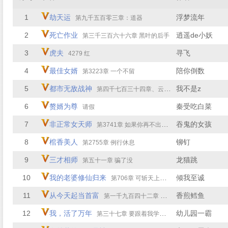
1
劫天运
浮梦流年
第九千五百零三章：道器
2
死亡作业
逍遥de小妖
第三千三百六十六章 黑叶的后手
3
虎夫
寻飞
4279 红
4
最佳女婿
陪你倒数
第3223章 一个不留
5
都市无敌战神
我不是z
第四千七百三十四章、云渺仙墟
6
赘婿为尊
秦受吃白菜
请假
7
非正常女天师
吞鬼的女孩
第3741章 如果你再不出来，我可就要摧毁这座宫殿了
8
棺香美人
铆钉
第2755章 例行休息
9
三才相师
龙猫跳
第五十一章 骗了没
10
我的老婆修仙归来
倾我至诚
第706章 可斩天上神明！
11
从今天起当首富
香煎鳕鱼
第一千九百四十二章 安排
12
我，活了万年
幼儿园一霸
第三十七章 要跟着我学法术吗？