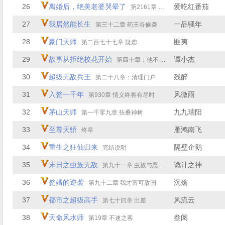
26
离婚后，绝美老婆哭晕了
爱吃红番茄
第2161章 屡屡尝试！
27
我居然能长生
一品骚年
第三十二章 药王谷偷袭
28
豪门天师
匪夷
第二百七十七章 疑虑
29
故事从拒绝校花开始
谭小杰
第四十章：他不是你们能招惹的
30
超级无敌兵王
残醉
第二十八章：清理门户
31
入赘一千年
风微雨
第930章 情义终将有尽时
32
茅山天师
九九瑞阳
第一千零九章 扶桑神树
33
至尊天骄
雁鸿南飞
终章
34
重生之狂仙归来
隔壁企鹅
完结说明
35
末日之虫族无敌
诡计之神
第九十一章 虫族与恶魔之战
36
赘婿的逆袭
沉殇
第九十二章 我才富可敌国
37
都市之超级高手
风流云
第七十四章 出差
38
天命风水师
叁阅
第19章 不速之客