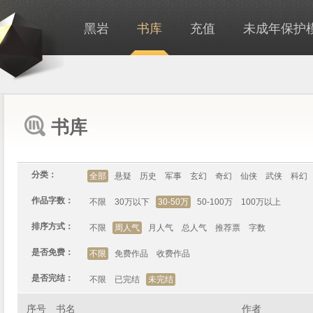
黑岩
书库
充值
未成年保护
书库
分类：
全部
悬疑
历史
军事
玄幻
奇幻
仙侠
武侠
科幻
作品字数：
不限
30万以下
30-50万
50-100万
100万以上
排序方式：
不限
周人气
月人气
总人气
推荐票
字数
是否免费：
不限
免费作品
收费作品
是否完结：
不限
已完结
未完结
序号
书名
作者