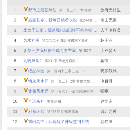
1
都市之最强剑仙
故有无相生
第一百三十一章 搭救
2
皇家县令，我每日躺着收税
南山无疆
第244章 你继续啊！
3
废太子归来，我以现代知识铸不朽皇朝
人间凑数员
第90章 罪证现身，巫
4
风水神医
杨子汤
第二百二十四章 被遗忘的真相
5
废柴三少疯狂掠夺成万界主宰
土豆焚天
第150章 技艺惊人，初步认可
6
九转归幽2
蒋依
第231章 两老是窃贼？
7
绝品神医
晓梦残风
第一百四十三章 三选一？
8
镇龙风水师
冷斩月
第一百五十七章 林修大婚（大结局）
9
龙相风水师
哎哦
第一百六十一章 潮湿的洞穴
10
全球杀神
达文东
重要通知
11
邪命天师
诡计之神
第278章 阴怨离殇阵
12
重回高中：我觉醒了神级签到系统
花易沫
第276 章 过于离谱