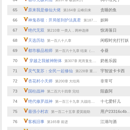
第267章 破损剑刃
65
原来我是修仙大佬
贪睡的鱼
第164章 云峰归来
66
神鬼吞噬：开局签到护法真君
妖眸
第187章 后续七（结局）
67
绝代无双
惊涛落日
第210章 一类人，两种选择
68
天选历劫
闲暇时光打打妖
第一百八十八章
69
都市极品相师
令昼
第一百六十九章 结束（大结局）
70
穿越之我被神附体
奶爸乐园
第307章 死而复生（51）
71
灵气复苏：全民一起修仙
宇智波卡卡西
第228章 重返天衍
72
杏花村小天师
非常可
第200章 大结局
73
国柱战神
陌森阿
第二百六十四章 完结
74
绝代修罗战神
十七爱轩儿
第一百三十九章 大战结束，环游世界（大结局）
75
最强小村农
用户23316c4b
第一百二十五章 爱莫能助
76
客栈旧事
江湖与酒
第165章 前进