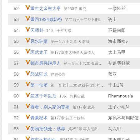
52
重生之金融大亨
一缕轻丝
第250章 追究
53
重回1994做奶爸
瓷土
第二百六十二章 刚刚开始
54
天师卦
不是何阳
149、千丝万缕
55
风水狂婿
海市蜃楼v
第一百八十九章 大结局
56
医武龙王
太上马甲
第177章本大师是天命传人
57
都市最强继承人
别追我好嘛
第一百三十六章 秦霄，神尊！
58
怒战狂龙
蓝亚
停更公告
59
第一仙婿
千山1号
第一百七十三章 这就是你们的实力？
60
筑基千年以后
Rhamnousia
135、阵脚自乱
61
看看，别人家的赘婿
王子小毛N
第117章 意外
62
青囊秘术
东风不与周郎便
第177章 认了个妹妹
63
失物招领处：越界
马六甲_
第252章 再入阴阵
64
都市无极剑仙
狗不理丸子