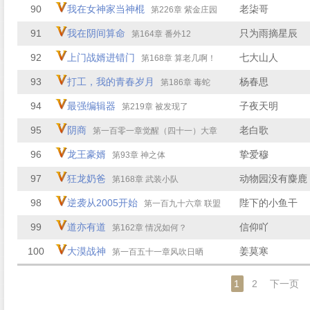
90
我在女神家当神棍
老柒哥
第226章 紫金庄园
91
我在阴间算命
只为雨摘星辰
第164章 番外12
92
上门战婿进错门
七大山人
第168章 算老几啊！
93
打工，我的青春岁月
杨春思
第186章 毒蛇
94
最强编辑器
子夜天明
第219章 被发现了
95
阴商
老白歌
第一百零一章觉醒（四十一）大章
96
龙王豪婿
挚爱穆
第93章 神之体
97
狂龙奶爸
动物园没有麋鹿
第168章 武装小队
98
逆袭从2005开始
陛下的小鱼干
第一百九十六章 联盟
99
道亦有道
信仰吖
第162章 情况如何？
100
大漠战神
姜莫寒
第一百五十一章风吹日晒
1
2
下一页