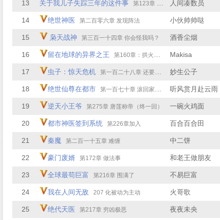
13
关于我儿子失踪三年的这件事
人间凑数员
第123章 第124章：名字传播
14
绝世神医
小伙帅帅哒
第二百零六章 发现阵法
15
枭天战神
酒香尘烟
第三百一十四章 你会怪我吗？
16
留在地球的异界之王
Makisa
第160章：拱火油腻男
17
虫子：惊天危机
妙生公子
第一百二十八章 还要再来多少遍
18
绝世仙尊在都市
听风赏月赴云雨
第一百七十章 滚回家跟你爸告状
19
逆天小王爷
一碗火鸡面
第275章 唐莲称帝（终一回）
20
都市神医签到系统
百合百合田
第226章加入
21
秦魔
中二饼
第二百一十五章 难缠
22
豪门废婿
和老王做朋友
第172章 做法事
23
全球最苟巨富
不易巨富
第216章 围满了
24
我在人间无敌
火哥歌
207 化被动为主动
25
绝代天医
夜夜未央
第217章 穷凶极恶