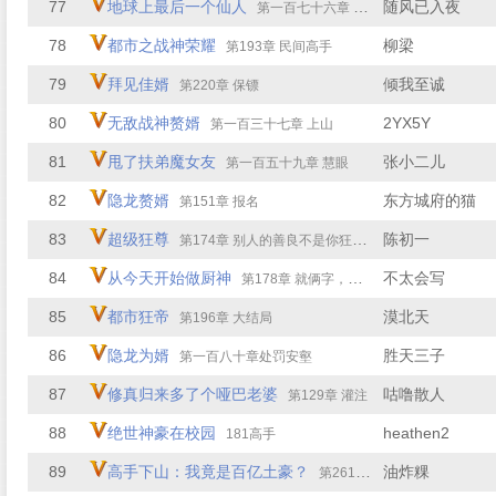
77
地球上最后一个仙人
随风已入夜
第一百七十六章 打扰了
78
都市之战神荣耀
柳梁
第193章 民间高手
79
拜见佳婿
倾我至诚
第220章 保镖
80
无敌战神赘婿
2YX5Y
第一百三十七章 上山
81
甩了扶弟魔女友
张小二儿
第一百五十九章 慧眼
82
隐龙赘婿
东方城府的猫
第151章 报名
83
超级狂尊
陈初一
第174章 别人的善良不是你狂傲的资本
84
从今天开始做厨神
不太会写
第178章 就俩字，酸爽！
85
都市狂帝
漠北天
第196章 大结局
86
隐龙为婿
胜天三子
第一百八十章处罚安壑
87
修真归来多了个哑巴老婆
咕噜散人
第129章 灌注
88
绝世神豪在校园
heathen2
181高手
89
高手下山：我竟是百亿土豪？
油炸粿
第261章 不懂得怜香惜玉