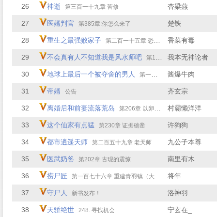
26
神逝
杏梁燕
第三百一十九章 苦修
27
医婿判官
楚铁
第385章:你怎么来了
28
重生之最强败家子
香菜有毒
第二百一十五章 恐怖的一幕
29
不会真有人不知道我是风水师吧
我本无神论者
第153章 无限死亡（3）
30
地球上最后一个被夺舍的男人
酱爆牛肉
第一百零九章 李青阳的条件
31
帝婿
齐玄宗
公告
32
离婚后和前妻流落荒岛
村霸懒洋洋
第206章 以卵击石
33
这个仙家有点猛
许狗狗
第230章 证据确凿
34
都市逍遥天师
九公子本尊
第二百五十九章 老天师
35
医武奶爸
南里有木
第202章 古现的震惊
36
捞尸匠
将年
第一百七十六章 重建青羽镇（大结局）
37
守尸人
洛神羽
新书发布！
38
天骄绝世
宁玄在_
248. 寻找机会