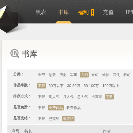
黑岩
书库
充值
I
书库
分类：
全部
悬疑
历史
军事
玄幻
奇幻
仙侠
武侠
科幻
作品字数：
不限
30万以下
30-50万
50-100万
100万以上
排序方式：
不限
周人气
月人气
总人气
推荐票
字数
是否免费：
不限
免费作品
收费作品
是否完结：
不限
已完结
未完结
序号
书名
作者