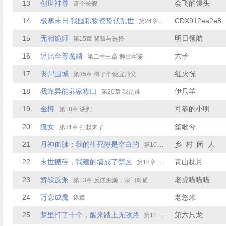
13
创世神尊
会飞的馒头
请个长假
14
极寒末日 我囤积物资蛰伏乱世
CDX912ea
第24章 微恙相邻，暖意破冰
15
无相诡师
明日领航
第15章 背叛与选择
16
逗比至尊魔婿
六子
第二十三章 狮出牢笼
17
丧尸围城
红火恍
第35章 得了个便宜师父
18
我靠异能养家糊口
伊只羊
第20章 我是谁
19
金樽
可靠的小明
第18章 谈判
20
狐女
笙歌兮
第31章 打起来了
21
月神血脉：我的生死簿是空白的
乡_村_闲_人
第10章 并肩作战
22
末世搬砖，我建的墙成了禁区
青山枕月
第18章 无声增援
23
娇软反派
老虎喵喵喵
第13章 反嵌溯源，宗门对质
24
万念成魔
老悠米
终章
25
梦里打了十个，醒来踏上无敌路
第六只龙
第11章 指往西边的箭头