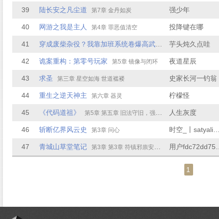
39
陆长安之凡尘道
强少年
第7章 金丹如炭
40
网游之我是主人
投降键在哪
第4章 罪恶值清空
41
穿成废柴杂役？我靠加班系统卷爆高武世界
芋头炖久点哇
第5章 李管事的
42
诡案重构：第零号玩家
夜道星辰
第5章 镜像与闭环
43
求圣
史家长河一钓翁
第三章 星空如海 世道褴褛
44
重生之逆天神主
柠檬怪
第六章 器灵
45
《代码道祖》
人生灰度
第5章 第五章 旧法守旧，强者革新
46
斩断亿界风云史
时空_丨satyali
第3章 问心
47
青城山草堂笔记
用户fdc7
第3章 第3章 符镇邪祟安肉身，门后惊现诡异局
1