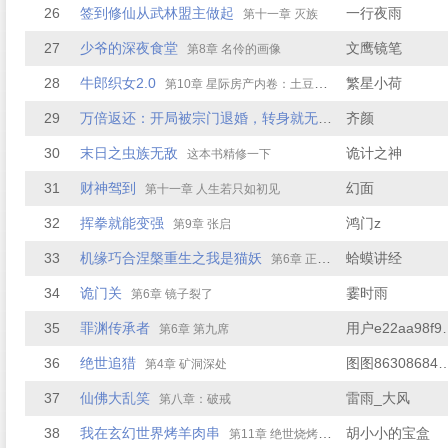
26
签到修仙从武林盟主做起
一行夜雨
第十一章 灭族
27
少爷的深夜食堂
文鹰镜笔
第8章 名伶的画像
28
牛郎织女2.0
繁星小荷
第10章 星际房产内卷：土豆仙的广场舞执念
29
万倍返还：开局被宗门退婚，转身就无敌
齐颜
第7章 第7章 钥匙
30
末日之虫族无敌
诡计之神
这本书精修一下
31
财神驾到
幻面
第十一章 人生若只如初见
32
挥拳就能变强
鸿门z
第9章 张启
33
机缘巧合涅槃重生之我是猫妖
蛤蟆讲经
第6章 正邪斗法
34
诡门关
霎时雨
第6章 镜子裂了
35
罪渊传承者
用户e22
第6章 第九席
36
绝世追猎
图图8630868
第4章 矿洞深处
37
仙佛大乱笑
雷雨_大风
第八章：破戒
38
我在玄幻世界烤羊肉串
胡小小的宝盒
第11章 绝世烧烤摊的传说