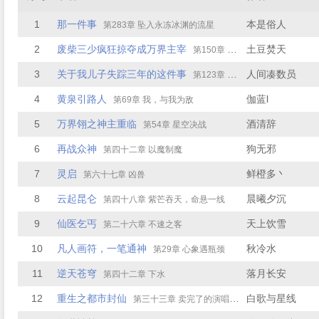
1
那一件事
本是俗人
第283章 坠入永冻冰渊的流星
2
废柴三少疯狂掠夺成万界主宰
土豆焚天
第150章 技艺惊人，初步认可
3
关于我儿子失踪三年的这件事
人间凑数员
第123章 第124章：名字传播
4
黄泉引路人
伽蓝l
第69章 我，与我为敌
5
万界翎之神主重临
酒清辞
第54章 星空决战
6
再战众神
狗无邪
第四十二章 以魔制魔
7
灵启
鲜橙多丶
第六十七章 凶兽
8
云起昆仑
晨曦夕沉
第四十八章 紫芒吞天，命悬一线
9
仙医乞丐
天上饮雪
第二十六章 不速之客
10
凡人画符，一笔通神
秋冷水
第29章 心象遇瓶颈
11
逆天苍穹
落月长安
第四十二章 下水
12
重生之都市封仙
白歌与星线
第三十三章 卖完了的演唱会门票