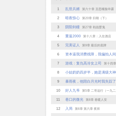
1
乱世兵婿
第六十章 丑恶嘴脸毕露
2
暗夜惊心
第20章 归期（下）
3
阴阳剑瞳
第27章 初战婴鬼
4
重返2000
第十八章：入住酒店
5
完美证人
第9章 最后的底牌
6
资本逼我消费残障，我偏拍人间
7
游戏：复仇高冷女上司
第十四章：戴面具
8
小姑奶奶四岁半，她是满级大神
9
暴雨夜，他陪白月光时我失踪了
10
好人九爷
第5章 二哥远行（一九
11
巷口的微光
第8章 巷暖人安
12
入局
第6章 第六章 夜班