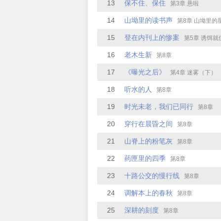
13
保不住、保住
第3章 悬啦
14
山坳里的读书声
第8章 山坳里的
15
登在内刊上的惨案
第5章 诱饵就位，火车
16
老木生新
第8章
17
《曝光之后》
第4章 迷雾（下）
18
听水的人
第8章
19
时光未老，我们已同行
第8章
20
穿行在晨昏之间
第8章
21
山脊上的粉笔灰
第8章
22
药匣里的四季
第8章
23
十路公交的慢行线
第8章
24
调解本上的春秋
第8章
25
深耕的刻度
第8章