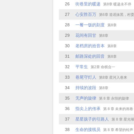
26
街巷里的暖递
第8章 暖递永不停
27
心安胜百万
第6章 造谣抹黑，村
28
一餐一饭的刻度
第8章
29
花间有回甘
第8章
30
老档房的拾音本
第8章
31
邮路深处的回音
第8章
32
平常生
第2章 命棋合一
33
巷尾守灯人
第8章 星河入巷来
34
持续的波段
第8章
35
无声的旋律
第 8 章 永恒的旋律
36
指尖上的传承
第 8 章 未来的画卷
37
星星孩子的引路人
第 8 章 星
38
生命的接线员
第 8 章 希望的铃声