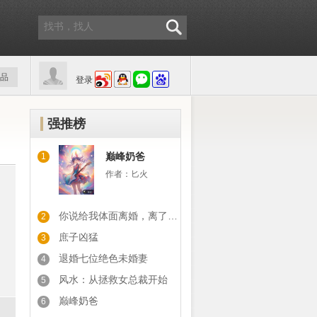
品
登录
强推榜
巅峰奶爸
1
作者：
匕火
你说给我体面离婚，离了你又后悔
2
庶子凶猛
3
退婚七位绝色未婚妻
4
风水：从拯救女总裁开始
5
巅峰奶爸
6