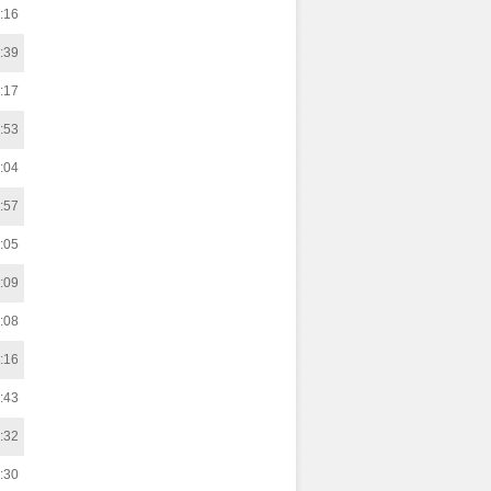
:16
:39
:17
:53
:04
:57
:05
:09
:08
:16
:43
:32
:30