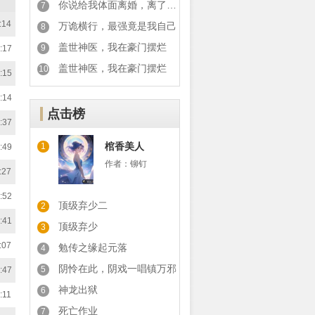
你说给我体面离婚，离了你又后悔
7
:14
万诡横行，最强竟是我自己
8
盖世神医，我在豪门摆烂
9
:17
盖世神医，我在豪门摆烂
10
:15
:14
点击榜
:37
棺香美人
1
:49
作者：
铆钉
:27
:52
顶级弃少二
2
:41
顶级弃少
3
:07
勉传之缘起元落
4
阴怜在此，阴戏一唱镇万邪
5
:47
神龙出狱
6
:11
死亡作业
7