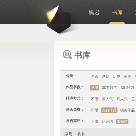
黑岩
书库
书库
分类：
全部
悬疑
历史
军事
作品字数：
不限
30万以下
30-50万
排序方式：
不限
周人气
月人气
总
是否免费：
不限
免费作品
收费作品
是否完结：
不限
已完结
未完结
序号
书名