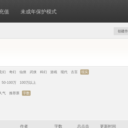
充值
未成年保护模式
创建作
玄幻
奇幻
仙侠
武侠
科幻
游戏
现代
古言
现实
50-100万
100万以上
人气
推荐票
字数
作者
字数
总点击
更新时间