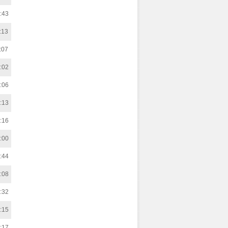
:43
:13
:07
:02
:06
:13
:16
:00
:44
:08
:32
:15
:17