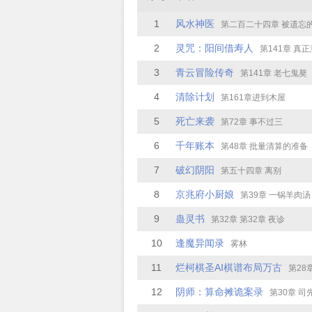
1
风水神医
第二百二十四章 被遗忘
2
灵咒：阳间借寿人
第141章 真
3
青云冒险传奇
第141章 老七鬼獒
4
清除计划
第161章进到木屋
5
死亡来袭
第72章 事不过三
6
千年账本
第48章 批量清算的准备
7
破幻阴阳
第五十四章 离别
8
京兆府小厨娘
第39章 一锅羊肉汤
9
蛊灵书
第32章 第32章 夜诊
10
逢魔异闻录
雾林
11
烂柯棋圣AI棋谱布局万古
第28章 第28章 第2
12
阴师：算命摊诡案录
第30章 司