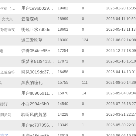
用户ce9bb0291d3
19482
0
2026-01-20 15:35
处（下）
云漫森屿
18999
0
2026-04-11 10:59
夫的火锅初体验
明镜止水7d0debd46
18602
0
2026-05-13 11:13
 孙府血夜
道三爱吃草
18300
124
2021-06-02 14:08
弹珠054fec95eb8
17254
0
2025-12-27 18:09
命定
织梦者51f94133f9
17072
0
2026-01-16 15:10
卿凤9019dc3733e
16458
0
2026-04-14 13:01
三道催命符
黑夜的瞳孔
15755
111
2021-08-20 14:36
风
用户ff8905911be
15070
14
2026-05-04 09:04
小白2994c6b0612
14540
0
2026-07-26 18:27
钱裂了
聆听风的萧瑟之音
14228
0
2026-03-21 22:27
！师父残魂突然显圣
用户ac797956199
13349
1
2026-05-30 22:31
香了
用户a48dee5b75e
13018
0
2026-06-06 19:39