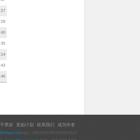
:27
:29
:40
:35
:14
:43
:46
于黑岩
奖励计划
联系我们
成为作者
@heiyan.com
QQ：2984543729 2814551419