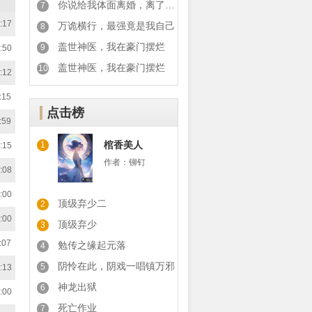
你说给我体面离婚，离了你又后悔
7
:17
万诡横行，最强竟是我自己
8
盖世神医，我在豪门摆烂
9
:50
盖世神医，我在豪门摆烂
10
:12
:15
点击榜
:59
棺香美人
1
:15
作者：
铆钉
:08
:00
顶级弃少二
2
:00
顶级弃少
3
:07
勉传之缘起元落
4
阴怜在此，阴戏一唱镇万邪
5
:13
神龙出狱
6
:00
死亡作业
7