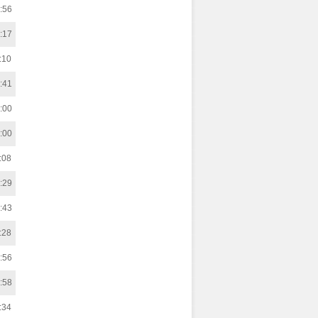
:56
:17
:10
:41
:00
:00
:08
:29
:43
:28
:56
:58
:34