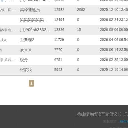
第6章 仙尊的飞剑在抗议什么
高峰速递员
12582
2082
2025-12-10 13:40
铁，回金城
梁梁梁梁梁梁梁梁
12494
0
2026-02-24 23:12
用户00bb3832a93
12326
15
2026-08-06 09:00
5章 红绳里封着一个活人
卫斯理2
11729
0
2026-04-06 09:54
材成灰
辰果果
7770
0
2026-06-14 22:58
转
砚舟
6751
0
2026-02-25 13:00
四章 窑火气息，暗影窥猎
张凌秋
5993
0
2025-12-19 14:06
1
构建绿色阅读平台倡议书
关
客服邮箱：
kefu