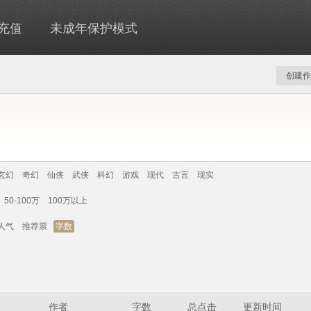
充值
未成年保护模式
创建作
玄幻
奇幻
仙侠
武侠
科幻
游戏
现代
古言
现实
50-100万
100万以上
人气
推荐票
字数
作者
字数
总点击
更新时间