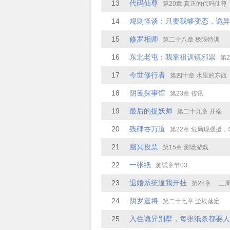
13
代码仙尊
第20章 真正的代码仙尊
14
规则怪谈：只要我够变态，诡异
15
修罗相师
第二十八章 极限特训
16
东北老屯：我靠祖训镇邪祟
第2
17
今世修行者
第四十章 水里的东西
18
阴笺探事馆
第23章 传讯
19
最后的捉妖师
第二十九章 开端
20
残碑吞万道
第22章 危局现强援
21
幽冥投票
第15章 测谎游戏
22
一张纸
测试章节03
23
退婚系统逼我开挂
第28章 三
24
阴罗遣将
第二十七章 尘埃落定
25
入住诡异别墅，每张纸条都要人