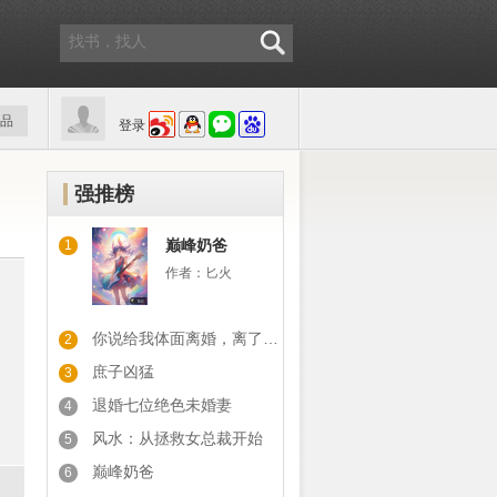
品
登录
强推榜
巅峰奶爸
1
作者：
匕火
你说给我体面离婚，离了你又后悔
2
庶子凶猛
3
退婚七位绝色未婚妻
4
风水：从拯救女总裁开始
5
巅峰奶爸
6