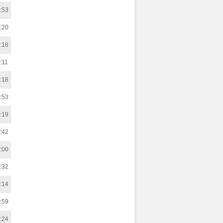
:53
:20
:18
:11
:18
:53
:19
:42
:00
:32
:14
:59
:24