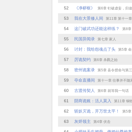
52
《净秽枢》
第6章 钉破虚妄，归途何
53
我在大景修人间
第11章 第十一章 女大
54
这门破武功还能这样练？
第8章
55
民国异闻录
第七章 家人
56
讨封：我给怨魂点了头
第5章 
57
厉诡契约
第6章 杀戮之始
58
密州诡案录
第5章 县令授命与第
59
夺命直播间
第十一章 往事并不随
60
古渡传契人
第6章 就等我一句话
61
阴商诡账：活人莫入
第11章 铜
62
斩妖灭诡，开万世太平！
第5章 阴灵勾魂
63
灰烬领主
第4章 伏击
64
小师妹天生媚骨，傲娇仙尊他真