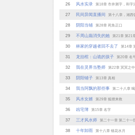
26
风水实录
第18章 市井测字，和字
27
民间异闻直播间
第十八章，湘西
28
阴阳当铺
第28章 死鱼正口
29
不周山巅消失的她
第21章 第21
30
林家的穿越者回不去了
第14章 第
31
龙抬棺：山诡的孩子
第20章 名
32
我在灵界当塾师
第22章 冥冥之中
33
阴阳铺子
第13章 真相
34
我当阿飘的那些事
第二十八章 
35
风水女婿
第29章 狐狸来救
36
凶宅簿
第15章 名字
37
三才风水师
第二十一章 第二十一
38
十年卸雨
第十八章 镜花水月