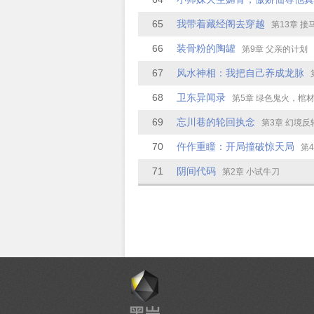
65
我带着藏经阁去穿越
第13章 接马
66
装骨粉的陶罐
第9章 父亲的计划
67
风水神相：我把自己养成龙脉
第
68
卫东异闻录
第5章 绿色鬼火，棺
69
忘川巷的轮回执念
第3章 幻境反
70
仵作重瞳：开局撞破惊天局
第4章 第
71
阴间代码
第2章 小试牛刀