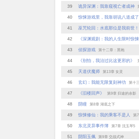
39
诡异深渊：我靠窥视亡者成神
第
40
41
巫咒轮回：水底那位是我前世！
42
《深渊观剧：我的人生限时惊悚
43
侦探游戏
第十二章：黑袍
44
《别怕，我治过比这更邪的》
第
45
天道伏魔师
第13章 女灵
46
玄幻：我能无限复刻神功
第十三
47
《旧楼回声》
第9章 归途的余影
48
阴瞳
第8章 湖底之下
49
惊悚修仙：我的乘客不是人
第7章 镇
50
东北灵异事件簿
第7章 沈玉琴5
51
阴阳玉佩
第9章 交战式神