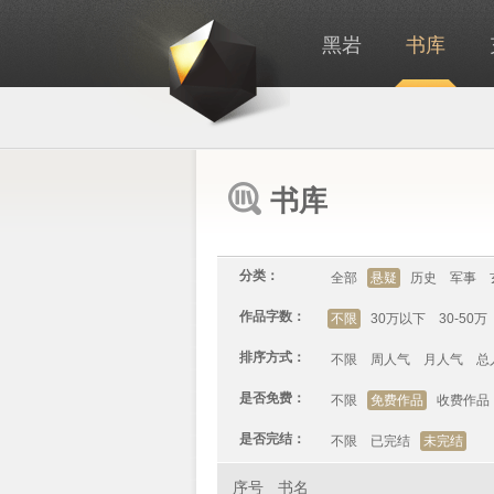
黑岩
书库
书库
分类：
全部
悬疑
历史
军事
作品字数：
不限
30万以下
30-50万
排序方式：
不限
周人气
月人气
总
是否免费：
不限
免费作品
收费作品
是否完结：
不限
已完结
未完结
序号
书名