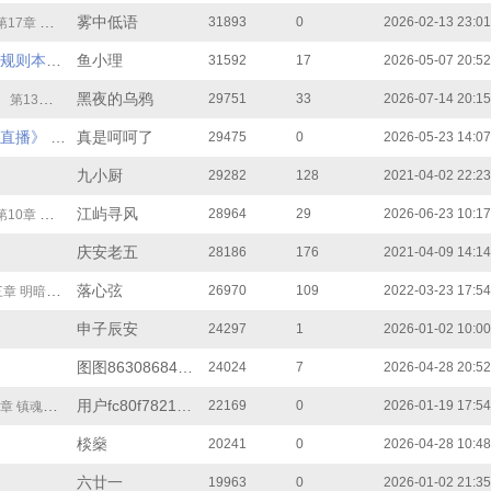
雾中低语
31893
0
2026-02-13 23:01
17章 电话里的诡？
惊悚游戏里，我靠胡说八道成了规则本身
鱼小理
31592
17
2026-05-07 20:52
第10章 新玩家入场
黑夜的乌鸦
29751
33
2026-07-14 20:15
第13章 你是刘妃吗？
直播》
真是呵呵了
29475
0
2026-05-23 14:07
第13章 恶童之死，暴走的屠夫买单
九小厨
29282
128
2021-04-02 22:23
江屿寻风
28964
29
2026-06-23 10:17
10章 第一个也姓李
庆安老五
28186
176
2021-04-09 14:14
落心弦
26970
109
2022-03-23 17:54
章 明暗相斗
申子辰安
24297
1
2026-01-02 10:00
图图863086848d1
24024
7
2026-04-28 20:52
用户fc80f782163
22169
0
2026-01-19 17:54
魂铃响，黄泉路开（下）
棪燊
20241
0
2026-04-28 10:48
六廿一
19963
0
2026-01-02 21:35