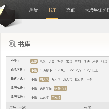
黑岩
书库
充值
未成年保护
书库
分类：
全部
悬疑
历史
军事
玄幻
奇幻
仙侠
武侠
科幻
作品字数：
不限
30万以下
30-50万
50-100万
100万以上
排序方式：
不限
周人气
月人气
总人气
推荐票
字数
是否免费：
不限
免费作品
收费作品
是否完结：
不限
已完结
未完结
序号
书名
作者