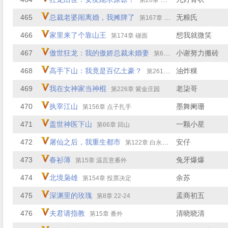
第26章 白老爷子！
465
总裁老婆闹离婚，我摊牌了
无粮氏
第167章 厉害人物
466
家里来了个靠山王
想我就微笑
第174章 碰面
467
傲世狂龙：我的傲娇总裁未婚妻
小谢努力搬砖
第68章 你们怎么在这里？！
468
高手下山：我竟是百亿土豪？
油炸粿
第261章 不懂得怜香惜玉
469
我在女神家当神棍
老柒哥
第226章 紫金庄园
470
执宰江山
墨舞阑珊
第156章 点子扎手
471
盖世神医下山
一颗小星
第66章 回山
472
屠仙之后，我重生都市
安仔
第122章 白永元与龙苑杰
473
春衫薄
兔牙爆爆
第15章 温言意番外
474
北境枭雄
余苏
第154章 投票决定
475
深渊里的玫瑰
孟商初五
第8章 22-24
476
夫君请指教
清晓晓清
第15章 番外