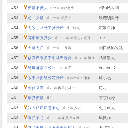
452
赘婿不低头
相约试衣间
026章 转移怒火
453
超品女婿
铁链锁孤舟
第三十章 我是王
454
无敌，从开了挂开始
流浪鱼神
此书停更
455
都市最强狂少
Y..z
第0033章 尴尬的刀疤哥
456
天师无门
回忆被风吹乱
第三十章 三花境
457
修真归来多了个哑巴老婆
咕噜散人
第129章 灌注
458
绝世神豪在校园
heathen2
181高手
459
故事从拒绝校花开始
谭小杰
第四十章：他不是你们能招惹的
460
兽仙问道
诗尽
第29章 困兽犹斗！
461
最狂赘婿
东京很冷
通知
462
我的姑奶奶惹不起
七月旅人
第35章 投资
463
寒门枭龙
风微雨
第1131章 不足以为惧
464
狂龙出世：女友跪求原谅！
九灯青衣