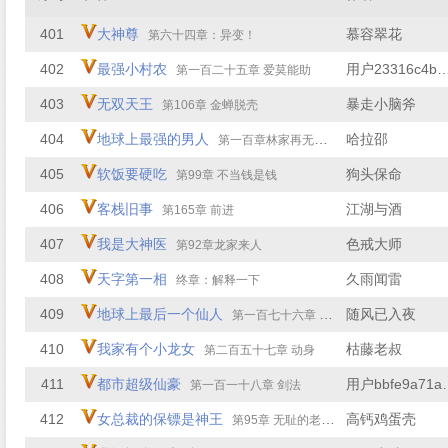
401
大神尊
慕容翠花
第六十四章：异变！
402
最强小村农
用户23316c4b
第一百二十五章 爱莫能助
403
无双天王
暴走小脑斧
第106章 金蝉脱壳
404
地球上最强的男人
哈拉邵
第一百章林家再无出头之日
405
软饭要硬吃
狗头保命
第99章 不当钱是钱
406
客栈旧事
江湖与酒
第165章 前进
407
我是大神医
色戒大师
第92章龙家来人
408
天字第一相
久雨闻雷
终章：解释一下
409
地球上最后一个仙人
随风已入夜
第一百七十六章 打扰了
410
我家有个小龙女
枯藤老叔
第二百五十七章 动身
411
都市超级仙豪
用户bbf
第一百一十八章 剑法
412
女总裁的保镖是神王
高钙鸡蛋壳
第95章 无耻的老头子