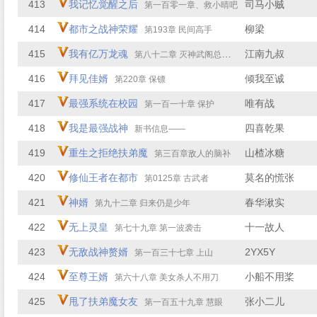
413
我记忆觉醒之后
司马小贼
第一百零一章、救小晴吧
414
都市之战神荣耀
柳梁
第193章 民间高手
415
我有亿万龙魂
江南九叔
第八十二章 灭神武阁总部（二）
416
拜见佳婿
倾我至诚
第220章 保镖
417
最强系统在校园
唯有战
第一百一十章 保护
418
我是最强战神
四喜乾果
新书信息——
419
重生之拒绝扶弟魔
山楂冰糖
第三百章敌人的脑补
420
修仙王者在都市
莫名的慌张
第0125章 古武者
421
神婿
春华湫实
第九十二章 归来仍是少年
422
无上灵皇
十一故人
第七十九章 第一波袭击
423
无敌战神赘婿
2YX5Y
第一百三十七章 上山
424
至尊王婿
小船不用桨
第六十八章 美女杀人不用刀
425
甩了扶弟魔女友
张小二儿
第一百五十九章 慧眼