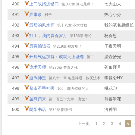
490
上门战婿进错门
七大山人
第168章 算老几啊！
491
异事录
热心小孙
村子
492
最后的风水师
我的笔名超级长
第十八章 不太对劲
493
打工，我的青春岁月
杨春思
第186章 毒蛇
494
最强编辑器
子夜天明
第219章 被发现了
495
开局气运加持：成就无上圣尊
温壶拾光
第二百一十五章 评选
496
诡术天师
苍狼拜月
第280章 楚青之死
497
漩涡神皇
李昆仑HY
第八十一章 各显神通，购买法术
498
都市圣手神医
桃花印
106、能力特殊的人
499
圣尊归来
慕容翠花
第一百五十九章：出世！
500
阴阳书店
洛神羽
第34章 阴阳书
上一页
1
2
3
4
5