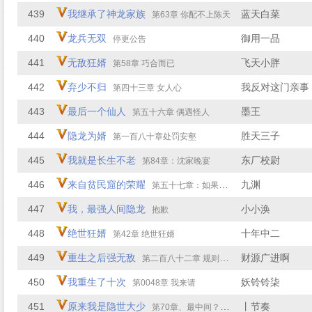
439
我继承了神龙家族
蓝天白菜
第63章 你配不上陈天
440
龙兵无双
御用一品
停更公告
441
无敌狂婿
飞天小胖
第58章 巧合而已
442
弃少不归
我反对这门亲事
第四十三章 女人心
443
最后一个仙人
墨王
第五十六章 偶遇怪人
444
隐龙为婿
胜天三子
第一百八十章处罚安壑
445
我就是长生不老
东厂校尉
第84章：沈家晚宴
446
来自贫民窟的荣耀
九渊
第五十七章：如果挑事，奉陪到底
447
我，最强人间隐龙
小小涣
抱歉
448
绝世狂婿
十年中二
第42章 绝世狂婿
449
重生之后强无敌
财源广进啊
第二百八十二章 规则大于境界
450
我重生了十次
妖铃铃柒
第0048章 我来请
451
原来我是隐世大少
丨节奏
第70章、最中间？