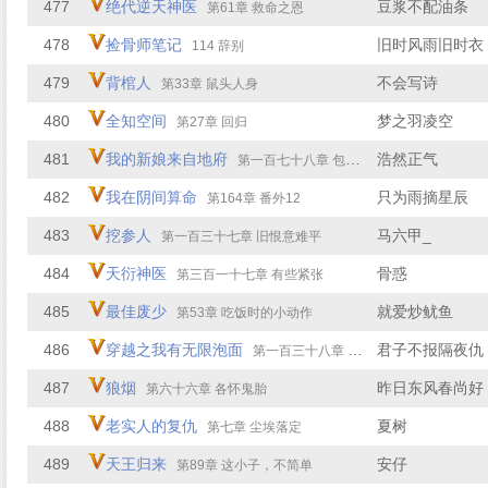
477
绝代逆天神医
豆浆不配油条
第61章 救命之恩
478
捡骨师笔记
旧时风雨旧时衣
114 辞别
479
背棺人
不会写诗
第33章 鼠头人身
480
全知空间
梦之羽凌空
第27章 回归
481
我的新娘来自地府
浩然正气
第一百七十八章 包间里的陈姐
482
我在阴间算命
只为雨摘星辰
第164章 番外12
483
挖参人
马六甲_
第一百三十七章 旧恨意难平
484
天衍神医
骨惑
第三百一十七章 有些紧张
485
最佳废少
就爱炒鱿鱼
第53章 吃饭时的小动作
486
穿越之我有无限泡面
君子不报隔夜仇
第一百三十八章 决生死
487
狼烟
昨日东风春尚好
第六十六章 各怀鬼胎
488
老实人的复仇
夏树
第七章 尘埃落定
489
天王归来
安仔
第89章 这小子，不简单