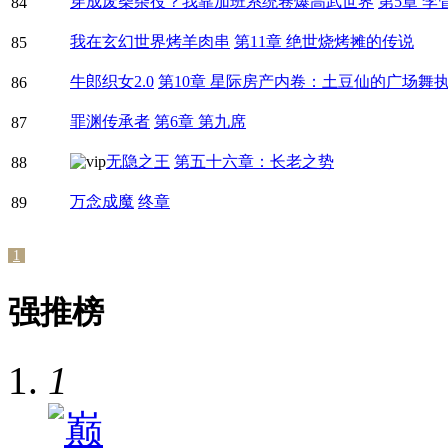
穿成废柴杂役？我靠加班系统卷爆高武世界
第5章 李
84
我在玄幻世界烤羊肉串
第11章 绝世烧烤摊的传说
85
牛郎织女2.0
第10章 星际房产内卷：土豆仙的广场舞
86
罪渊传承者
第6章 第九席
87
无隐之王
第五十六章：长老之势
88
万念成魔
终章
89
1
强推榜
1