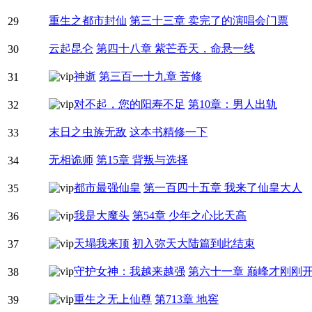
重生之都市封仙
第三十三章 卖完了的演唱会门票
29
云起昆仑
第四十八章 紫芒吞天，命悬一线
30
神逝
第三百一十九章 苦修
31
对不起，您的阳寿不足
第10章：男人出轨
32
末日之虫族无敌
这本书精修一下
33
无相诡师
第15章 背叛与选择
34
都市最强仙皇
第一百四十五章 我来了仙皇大人
35
我是大魔头
第54章 少年之心比天高
36
天塌我来顶
初入弥天大陆篇到此结束
37
守护女神：我越来越强
第六十一章 巅峰才刚刚
38
重生之无上仙尊
第713章 地窖
39