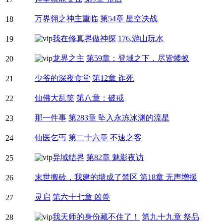
万界翎之神主重临
第54章 星空决战
18
我在修真界做神探
176.游山玩水
19
龙界之主
第59章：登域之下，尽皆蝼蚁
20
少爷的深夜食堂
第12章 诈死
21
仙佛大乱笑
第八章：破戒
22
那一件事
第283章 坠入永冻冰渊的流星
23
仙医乞丐
第二十六章 不速之客
24
异域结界
第82章 魅影夜访
25
末世搬砖，我建的墙成了禁区
第18章 无声增援
26
灵启
第六十七章 凶兽
27
我天师的身份藏不住了！
第九十九章 祭品
28