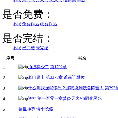
是否免费：
不限
免费作品
收费作品
是否完结：
不限
已完结
未完结
序号
书名
顶级弃少二
第1702章
1
豪门枭士
第3378章 谁赢谁继位
2
什么叫我强就该死？那我换到妖兽阵营！
第29
3
逆神
第一百零一章焚炎天火VS雨化灵水
4
创世神尊
请个长假
5