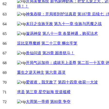
开局美食系统
新书厨神奶爸：把女儿宠上天，还
62
持！！
神鬼吞噬：开局签到护法真君
第187章 后续七
63
末日之虫族无敌
第九十一章 虫族与恶魔之战
64
漩涡神皇
第八十一章 各显神通，购买法术
65
逗比至尊魔婿
第二十三章 狮出牢笼
66
兽仙问道
第29章 困兽犹斗！
67
开局气运加持：成就无上圣尊
第二百一十五章 
68
重生之逆天神主
第六章 器灵
69
爱谁谁，我无敌了
第四十四章 收获一大波
70
求圣
第三章 星空如海 世道褴褛
71
大周第一帝师
第80章 争夺
72