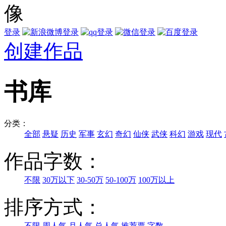
登录
创建作品
书库
分类：
全部
悬疑
历史
军事
玄幻
奇幻
仙侠
武侠
科幻
游戏
现代
作品字数：
不限
30万以下
30-50万
50-100万
100万以上
排序方式：
不限
周人气
月人气
总人气
推荐票
字数