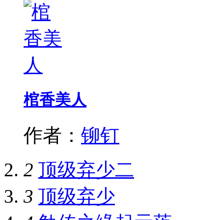
棺香美人
作者：
铆钉
2
顶级弃少二
3
顶级弃少