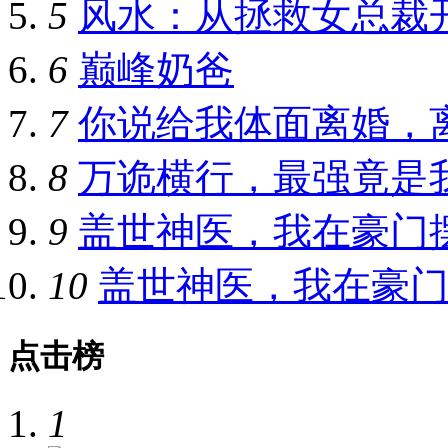
5
风水：从拯救女总裁
6
巅峰奶爸
7
你说给我体面离婚，
8
万诡横行，最强竟是
9
盖世神医，我在豪门
10
盖世神医，我在豪
点击榜
1