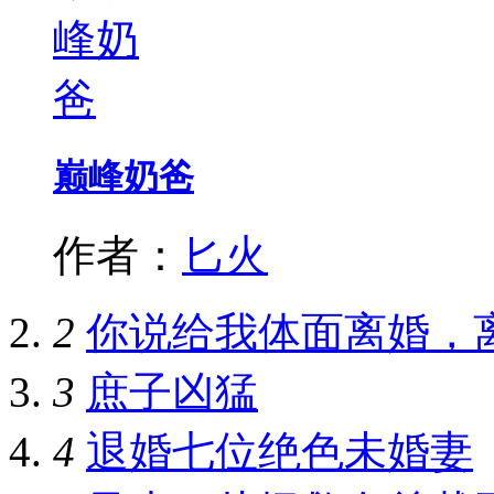
巅峰奶爸
作者：
匕火
2
你说给我体面离婚，
3
庶子凶猛
4
退婚七位绝色未婚妻