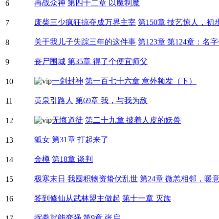
再战众神
第四十二章 以魔制魔
6
废柴三少疯狂掠夺成万界主宰
第150章 技艺惊人，初
7
关于我儿子失踪三年的这件事
第123章 第124章：名
8
丧尸围城
第35章 得了个便宜师父
9
一剑封神
第一百七十六章 意外频发（下）
10
黄泉引路人
第69章 我，与我为敌
11
无悔道徒
第二十九章 披着人皮的妖兽
12
狐女
第31章 打起来了
13
金樽
第18章 谈判
14
极寒末日 我囤积物资蛰伏乱世
第24章 微恙相邻，暖
15
签到修仙从武林盟主做起
第十一章 灭族
16
挥拳就能变强
第9章 张启
17