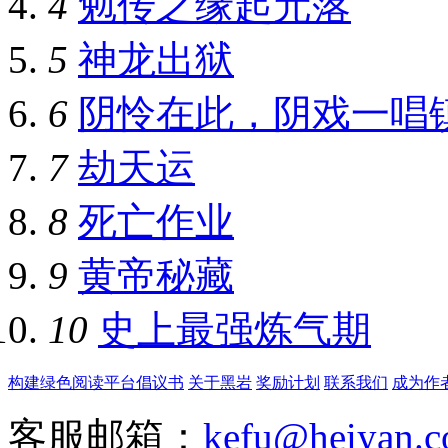
4
勉传之缘起元落
5
神龙出狱
6
阴怜在此，阴戏一唱
7
劫天运
8
死亡作业
9
黄帝秘藏
10
史上最强炼气期
构建绿色阅读平台倡议书
关于黑岩
奖励计划
联系我们
成为作
客服邮箱：
kefu@heiyan.