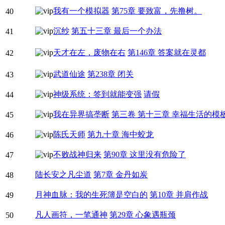
我有一个模拟器
第75章 要致富，先撸树。
40
沉纱
第五十三章 最后一个办法
41
天才在左，废物在右
第146章 答案就在灵都
42
武道仙途
第238章 闭关
43
神级系统：签到就能变强
请假
44
我在异界搞垄断
第三卷 第十三章 幸福生活的模
45
陈氏天师
第九十章 海中蛟龙
46
不败战神归来
第90章 这里没有危险了
47
陆长安之凡尘道
第7章 金丹如炭
48
月神血脉：我的生死簿是空白的
第10章 并肩作战
49
凡人画符，一笔通神
第29章 心象遇瓶颈
50