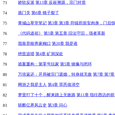
娇软反派
第13章 反嵌溯源，宗门对质
73
诡门关
第6章 镜子裂了
74
青城山草堂笔记
第3章 第3章 符镇邪祟安肉身，门后
75
《代码道祖》
第5章 第五章 旧法守旧，强者革新
76
我靠异能养家糊口
第20章 我是谁
77
绝世追猎
第4章 矿洞深处
78
诡案重构：第零号玩家
第5章 镜像与闭环
79
万倍返还：开局被宗门退婚，转身就无敌
第7章 第7
80
网游之我是主人
第4章 罪恶值清空
81
梦里打了十个，醒来踏上无敌路
第11章 指往西边的
82
斩断亿界风云史
第3章 问心
83