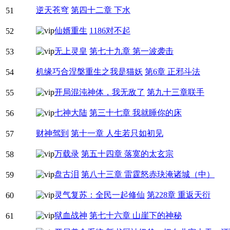
逆天苍穹
第四十二章 下水
51
仙婿重生
1186对不起
52
无上灵皇
第七十九章 第一波袭击
53
机缘巧合涅槃重生之我是猫妖
第6章 正邪斗法
54
开局混沌神体，我无敌了
第九十三章联手
55
七神大陆
第三十七章 我就睡你的床
56
财神驾到
第十一章 人生若只如初见
57
万载录
第五十四章 落寞的太玄宗
58
盘古泪
第八十三章 雷霆怒赤玦淹诸城（中）
59
灵气复苏：全民一起修仙
第228章 重返天衍
60
狱血战神
第七十六章 山崖下的神秘
61