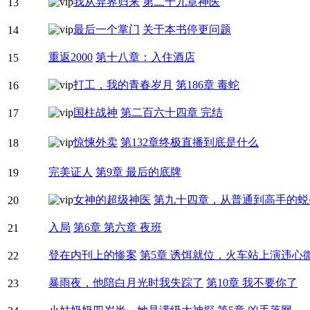
我从异界归来
第二十九章神医
13
最后一个掌门
关于本书停更问题
14
重返2000
第十八章：入住酒店
15
打工，我的青春岁月
第186章 毒蛇
16
国柱战神
第二百六十四章 完结
17
惊悚外卖
第132章终极直播到底是什么
18
完美证人
第9章 最后的底牌
19
女神的超级神医
第九十四章，从普通到高手的蜕
20
入局
第6章 第六章 夜班
21
登在内刊上的惨案
第5章 诱饵就位，火车站上演违心
22
暴雨夜，他陪白月光时我失踪了
第10章 我不要你了
23