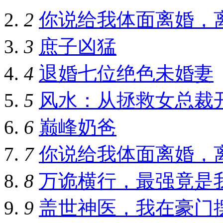
2
你说给我体面离婚，
3
庶子凶猛
4
退婚七位绝色未婚妻
5
风水：从拯救女总裁
6
巅峰奶爸
7
你说给我体面离婚，
8
万诡横行，最强竟是
9
盖世神医，我在豪门