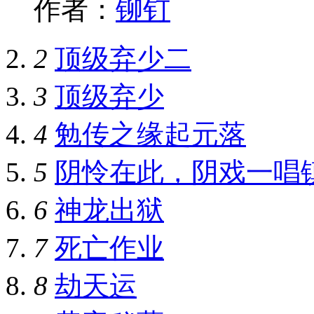
作者：
铆钉
2
顶级弃少二
3
顶级弃少
4
勉传之缘起元落
5
阴怜在此，阴戏一唱
6
神龙出狱
7
死亡作业
8
劫天运