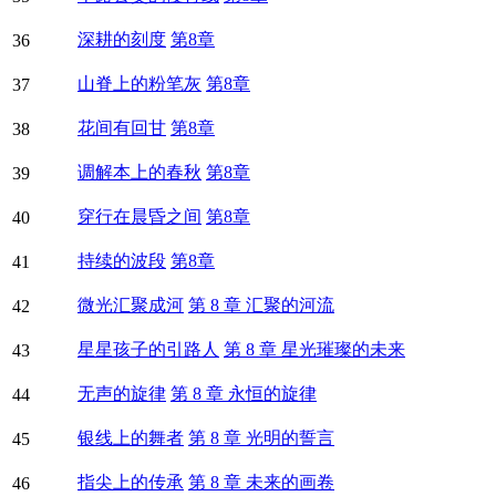
深耕的刻度
第8章
36
山脊上的粉笔灰
第8章
37
花间有回甘
第8章
38
调解本上的春秋
第8章
39
穿行在晨昏之间
第8章
40
持续的波段
第8章
41
微光汇聚成河
第 8 章 汇聚的河流
42
星星孩子的引路人
第 8 章 星光璀璨的未来
43
无声的旋律
第 8 章 永恒的旋律
44
银线上的舞者
第 8 章 光明的誓言
45
指尖上的传承
第 8 章 未来的画卷
46