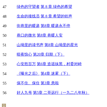
绿色的守望者
第 8 章 绿色的希望
47
生命的接线员
第 8 章 希望的铃声
48
街巷里的暖递
第8章 暖递永不停
49
巷口的微光
第8章 巷暖人安
50
山坳里的读书声
第8章 山坳里的星光
51
暗夜惊心
第20章 归期（下）
52
心安胜百万
第6章 造谣抹黑，村委对峙
53
《曝光之后》
第4章 迷雾（下）
54
保不住、保住
第3章 悬啦
55
好人九爷
第5章 二哥远行（一九二八年秋）
56
1