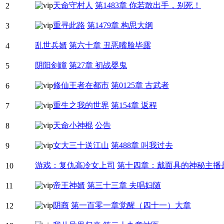
天命守村人
第1483章 你若敢出手，别死！
2
重寻此路
第1479章 构思大纲
3
乱世兵婿
第六十章 丑恶嘴脸毕露
4
阴阳剑瞳
第27章 初战婴鬼
5
修仙王者在都市
第0125章 古武者
6
重生之我的世界
第154章 返程
7
天命小神棍
公告
8
女大三十送江山
第488章 叫我过去
9
游戏：复仇高冷女上司
第十四章：戴面具的神秘主播
10
帝王神婿
第三十三章 夫唱妇随
11
阴商
第一百零一章觉醒（四十一）大章
12