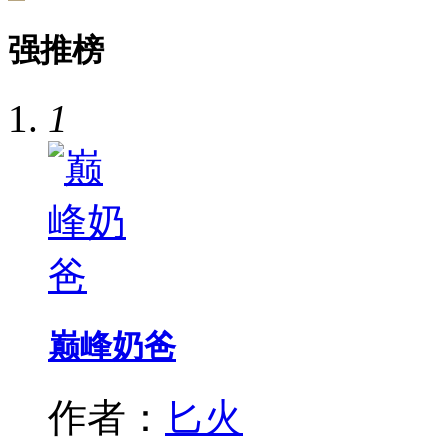
强推榜
1
巅峰奶爸
作者：
匕火