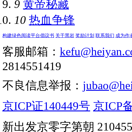
9
黄帝秘藏
10
热血争锋
构建绿色阅读平台倡议书
关于黑岩
奖励计划
联系我们
成为作
客服邮箱：
kefu@heiyan.
2814551419
不良信息举报：
jubao@he
京ICP证140449号
京ICP备
新出发京零字第朝 21045