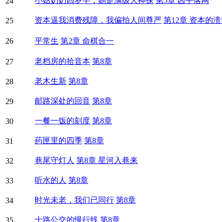
小姑奶奶四岁半，她是满级大神探
第5章 凶手落网
24
资本逼我消费残障，我偏拍人间尊严
第12章 资本的
25
26
平常生
第2章 命棋合一
老档房的拾音本
第8章
27
老木生新
第8章
28
邮路深处的回音
第8章
29
一餐一饭的刻度
第8章
30
药匣里的四季
第8章
31
巷尾守灯人
第8章 星河入巷来
32
听水的人
第8章
33
时光未老，我们已同行
第8章
34
十路公交的慢行线
第8章
35